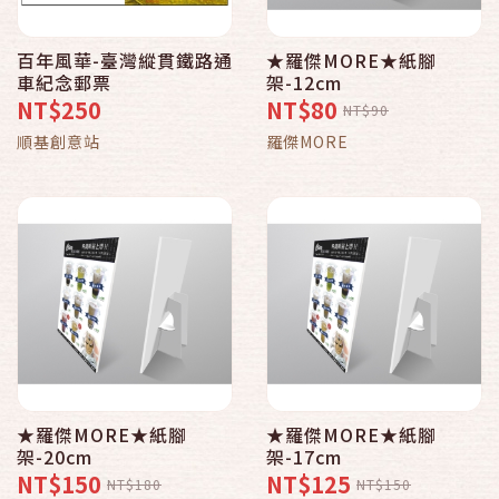
百年風華-臺灣縱貫鐵路通
★羅傑MORE★紙腳
車紀念郵票
架-12cm
NT$250
NT$80
NT$90
順基創意站
羅傑MORE
★羅傑MORE★紙腳
★羅傑MORE★紙腳
架-20cm
架-17cm
NT$150
NT$125
NT$180
NT$150