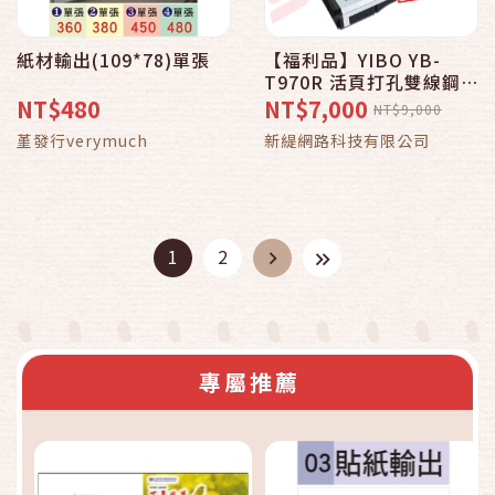
紙材輸出(109*78)單張
【福利品】YIBO YB-
T970R 活頁打孔雙線鋼
圈裝訂機 40圓孔(全新主
NT$480
NT$7,000
NT$9,000
機/外箱破損)
堇發行verymuch
新緹網路科技有限公司
1
2
專屬推薦