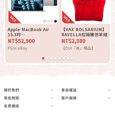
Apple MacBook Air
【VAX BOLSARIUM】
15.3吋
RAVELLA拉薇雅仿羊絨輕
M5/10CPU/10GPU/16G/
量萬用托特包14吋-仿羊絨
NT$52,900
NT$2,380
512G _ 台灣公司貨
紅色
FGin eBay
【OUI「為」精品】
關於我們
會員權益
常見問題
客戶服務
友善連結