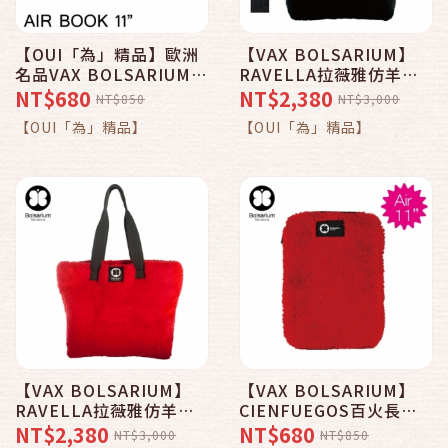
【OUI「為」精品】歐洲
【VAX BOLSARIUM】
名品VAX BOLSARIUM
RAVELLA拉薇雅仿羊絨
豆豆包長天鵝絨防震包
輕量萬用托特包14吋-仿
NT$680
NT$2,380
NT$850
NT$3,000
MacBook Air 11 吋專用
羊絨黑色
【OUI「為」精品】
【OUI「為」精品】
- 四色可選 (豔陽紅)
【VAX BOLSARIUM】
【VAX BOLSARIUM】
RAVELLA拉薇雅仿羊絨
CIENFUEGOS百火長天
輕量萬用托特包14吋-仿
鵝絨防震袋Apple
NT$2,380
NT$680
NT$3,000
NT$850