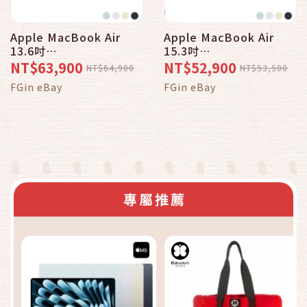
Apple MacBook Air
Apple MacBook Air
13.6吋
15.3吋
M5/10CPU/10GPU/24G/
M5/10CPU/10GPU/16G/
NT$63,900
NT$52,900
NT$64,900
NT$53,500
1TB _ 台灣公司貨 ＋
1TB _ 台灣公司貨
FGin eBay
FGin eBay
HDMI
專屬推薦