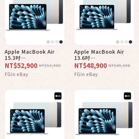
Apple MacBook Air
Apple MacBook Air
15.3吋
13.6吋
M5/10CPU/10GPU/16G/
M5/10CPU/10GPU/16G/
NT$52,900
NT$48,900
NT$53,900
NT$49,900
512G _ 台灣公司貨
1TB _ 台灣公司貨 ＋
FGin eBay
FGin eBay
HDMI