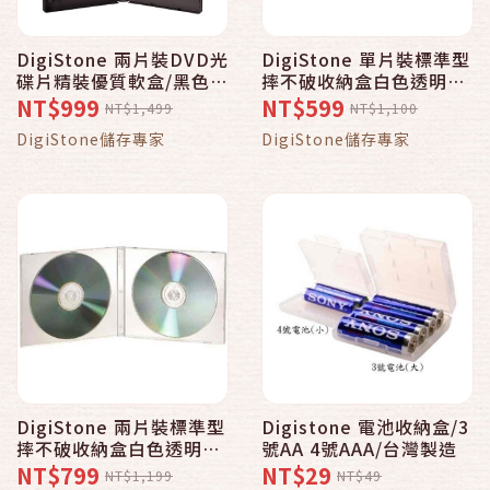
DigiStone 兩片裝DVD光
DigiStone 單片裝標準型
碟片精裝優質軟盒/黑色
摔不破收納盒白色透明
100PCS
100片
NT$999
NT$599
NT$1,499
NT$1,100
DigiStone儲存專家
DigiStone儲存專家
DigiStone 兩片裝標準型
Digistone 電池收納盒/3
摔不破收納盒白色透明
號AA 4號AAA/台灣製造
100個
NT$799
NT$29
NT$1,199
NT$49