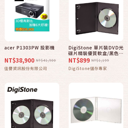
acer P1303PW 投影機
DigiStone 單片裝DVD光
碟片精裝優質軟盒/黑色
100PCS
NT$38,900
NT$899
NT$41,900
NT$1,199
佳譽資訊股份有限公司
DigiStone儲存專家