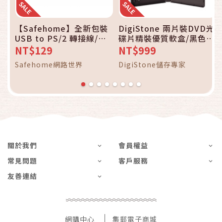
【Safehome】全新包裝
DigiStone 兩片裝DVD光
USB to PS/2 轉接線/轉
碟片精裝優質軟盒/黑色
接頭，可用於 PS/2 鍵
100PCS
NT$129
NT$999
盤、滑鼠、掃描槍、掃描
Safehome網路世界
DigiStone儲存專家
器、條碼機！CU0802
關於我們
會員權益
常見問題
客戶服務
友善連結
網購中心
集郵電子商城