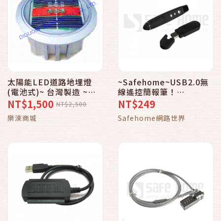
太陽能LED道路地埋燈
~Safehome~USB2.0無
(電池式)~ 台灣製造 ~
線遙控簡報筆！
(OEM/ODM)
Z527301
NT$1,500
NT$249
NT$2,500
樂淶商城
Safehome網路世界