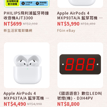
PHILIPS飛利浦藍牙時鐘
Apple AirPods 4
收音機AJT3300
MXP93TA/A 藍芽耳機 主
動式降噪款 _ 台灣公司貨
NT$699
NT$5,990
NT$2,990
NT$6,490
(2024)
新生活家電郵購網
FGin eBay
Apple AirPods 4
《國語語音》數位LED叫
MXP63TA/A 藍芽耳機 _
號燈(機) - D3H4PV
台灣公司貨 (2024)
NT$4,490
NT$8,800
NT$4,990