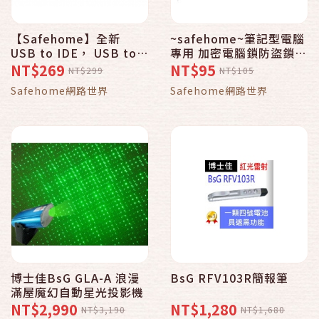
【Safehome】全新
~safehome~筆記型電腦
USB to IDE， USB to
專用 加密電腦鎖防盜鎖
SATA 三合一轉接線材，
PC LOCK(數字型),
NT$269
NT$95
NT$299
NT$105
附 5V2A電源，含配件，
Z959401
Safehome網路世界
Safehome網路世界
免驅動安裝容易！
CC0402
博士佳BsG GLA-A 浪漫
BsG RFV103R簡報筆
滿屋魔幻自動星光投影機
NT$2,990
NT$1,280
NT$3,190
NT$1,680