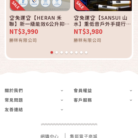
🏆免運🏆【HERAN 禾
🏆免運🏆【SANSUI 山
聯】新一級能效6公升抑菌
水】重低音戶外手提行動
除濕機 HDH-12DY030N
KTV SS2-K55 戶外 音響
NT$3,990
NT$3,980
喇叭 露營 藍芽 音箱
勝秝有限公司
勝秝有限公司
關於我們
會員權益
常見問題
客戶服務
友善連結
網購中心
集郵電子商城