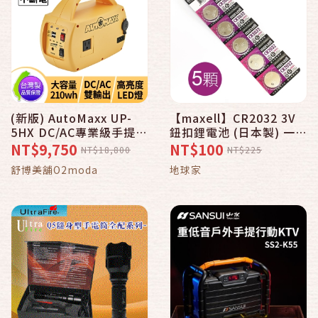
(新版) AutoMaxx UP-
【maxell】CR2032 3V
5HX DC/AC專業級手提式
鈕扣鋰電池 (日本製) 一卡
行動電源(鋰電)
五顆*_弘麒(地球家)
NT$9,750
NT$100
NT$18,800
NT$225
舒博美舖O2moda
地球家