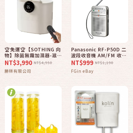
🏆免運🏆【SOTHING 向
Panasonic RF-P50D 二
物】除菌無霧加濕器-滋潤
波段收音機 AM/FM 收音
(5L) DSHJ-S-2410
機 (有喇叭 )
NT$3,990
NT$999
NT$4,950
NT$1,190
勝秝有限公司
FGin eBay