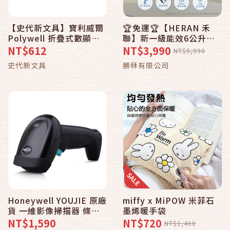
【史代新文具】寶利威爾
🏆免運🏆【HERAN 禾
Polywell 折疊式數顯冰
聯】新一級能效6公升抑
敷風扇/小電扇/手持電扇/
菌除濕機 HDH-
NT$612
NT$3,990
NT$5,990
電風扇/涼風扇
12DY030N
史代新文具
勝秝有限公司
Honeywell YOUJIE 原廠
miffy x MiPOW 米菲石
貨 一維影像掃描器 條碼
墨烯暖手袋
掃描器 可掃手機載具 /台
NT$1,590
NT$720
NT$1,460