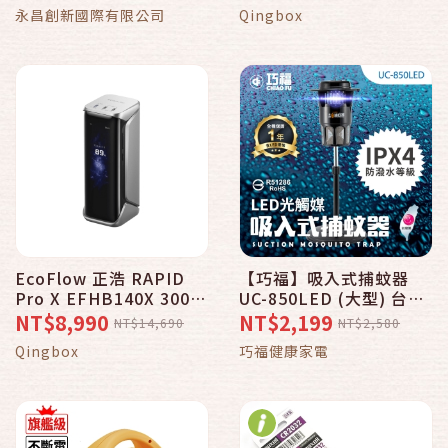
HH-360
永昌創新國際有限公司
Qingbox
EcoFlow 正浩 RAPID
【巧福】吸入式捕蚊器
Pro X EFHB140X 300W
UC-850LED (大型) 台灣
行動電源27650mAh
製捕蚊燈
NT$8,990
NT$2,199
NT$14,690
NT$2,580
99.54Wh
Qingbox
巧福健康家電