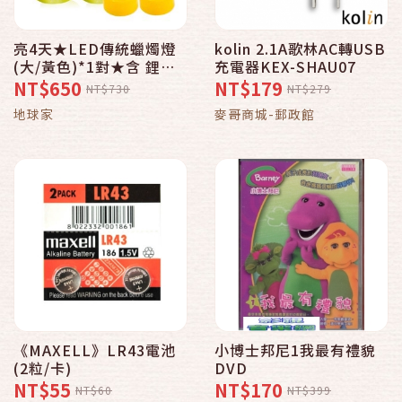
亮4天★LED傳統蠟燭燈
kolin 2.1A歌林AC轉USB
(大/黃色)*1對★含 鋰電
充電器KEX-SHAU07
池式環保燈~《招財進寶/
NT$650
NT$179
NT$730
NT$279
佛光普照》*二種文字任
地球家
麥哥商城-郵政館
選*_地球家(弘麒)_
《MAXELL》LR43電池
小博士邦尼1我最有禮貌
(2粒/卡)
DVD
NT$55
NT$170
NT$60
NT$399