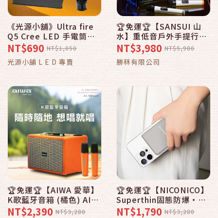
《光源小舖》Ultra fire
🏆免運🏆【SANSUI 山
Q5 Cree LED 手電筒全
水】重低音戶外手提行動
配系列 (原價1050元 促銷
KTV SS2-K55 戶外 音響
NT$690
NT$3,980
NT$1,050
NT$5,980
690元)
喇叭 露營 藍芽 音箱
光源小舖 L E D 專賣
勝秝有限公司
🏆免運🏆【AIWA 愛華】
🏆免運🏆【NICONICO】
K歌藍牙音箱 (橘色) AI-
Superthin固態防爆・磁
KBQ20
吸行動電源 10000mAh
NT$2,390
NT$1,790
NT$3,280
NT$3,280