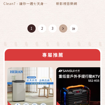
Clean7 - 讓你一週七天身心
新影視音樂網
都乾淨！清潔用品、保健食
品、生活百貨、沖泡食品、
鍋具、廚房用具
1
2
3
專屬推薦