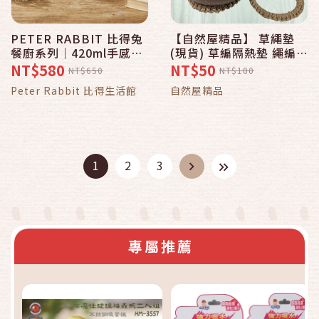
PETER RABBIT 比得兔
【自然屋精品】 草繩墊
餐廚系列｜420ml手感陶
(現貨) 草編隔熱墊 繩編杯
瓷馬克杯-英倫復古風(藍/
墊 隔熱墊 草繩圈圈 編織
NT$580
NT$50
NT$650
NT$100
白)
圈圈 草繩鳥玩具 寵物實
Peter Rabbit 比得生活館
自然屋精品
木杯墊(12cm)
1
2
3
專屬推薦