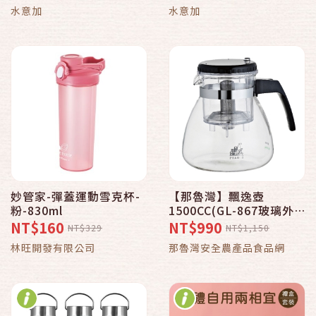
水意加
水意加
妙管家-彈蓋運動雪克杯-
【那魯灣】飄逸壺
粉-830ml
1500CC(GL-867玻璃外
杯)
NT$160
NT$990
NT$329
NT$1,150
林旺開發有限公司
那魯灣安全農產品食品網