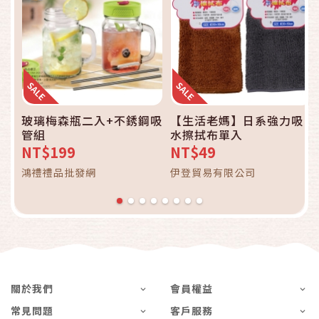
玻璃梅森瓶二入+不銹鋼吸
【生活老媽】日系強力吸
管組
水擦拭布單入
NT$199
NT$49
鴻禮禮品批發網
伊登貿易有限公司
關於我們
會員權益
常見問題
客戶服務