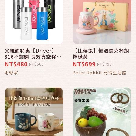
父親節特惠【Driver】
【比得兔】恆溫馬克杯組-
316不鏽鋼 長效真空保溫
檸檬黃
瓶520ml*1支(白色)*_弘
NT$480
NT$699
NT$660
NT$799
麒(地球家)_
地球家
Peter Rabbit 比得生活館