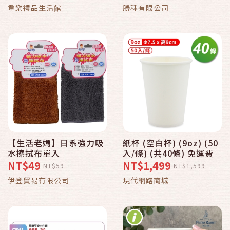
蓋)【郵政129 好物全都
青 質感
韋樂禮品生活館
勝秝有限公司
有】【寵ｉ媽咪郵】
【生活老媽】日系強力吸
紙杯 (空白杯) (9oz) (50
水擦拭布單入
入/條) (共40條) 免運費
NT$49
NT$1,499
NT$59
NT$1,599
伊登貿易有限公司
現代網路商城