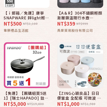
【ｉ郵箱／免運】康寧
【A＆R】304不鏽鋼輕顏
SNAPWARE 鋅light輕瓷
漸層鎖溫隨行水壺
保溫保冰按壓即飲隨行杯
1000ML(保溫 保冷 輕量
NT$500
NT$359
NT$1,100
NT$999
550ml(三色任選)【台南
好清洗 直飲設計 提環攜
韋樂禮品生活館
禹果貿易股份有限公司
郵局專案】
帶 運動 健身)
【免運】【團購組買5送
【ZING心穎良品】日日
1】[瑞士HAPADO] 鈦金
便當盒 全配版 可微波 可
不沾炒鍋32cm-黑 (含鍋
蒸煮 耐酸鹼 台灣製造 文
NT$5,000
NT$1,000
NT$19,800
NT$1,980