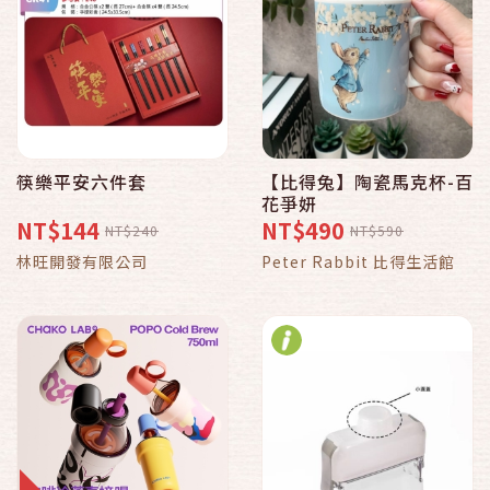
筷樂平安六件套
【比得兔】陶瓷馬克杯-百
花爭妍
NT$144
NT$490
NT$240
NT$590
林旺開發有限公司
Peter Rabbit 比得生活館