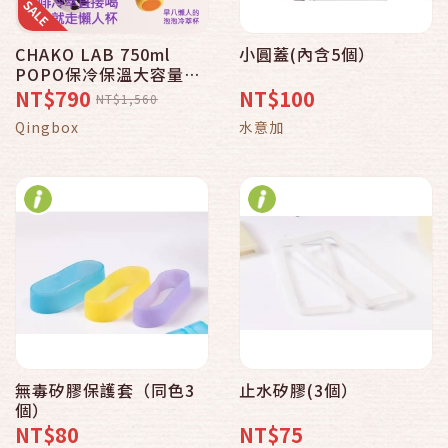
CHAKO LAB 750ml
小圓蓋(內含5個）
POPO保冷保溫大容量隨
行杯泡泡冷萃杯
NT$790
NT$100
NT$1,560
Qingbox
水意加
無毒矽膠保護套（同色3
止水矽膠(3個）
個）
NT$80
NT$75