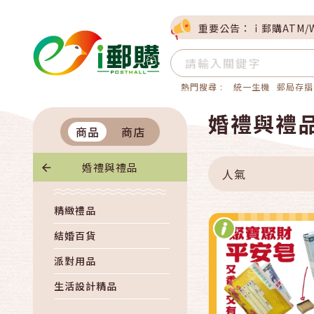
重要公告：ｉ郵購ATM/
熱門搜尋 :
統一生機
郵局存摺
快速結帳
婚禮與禮
商品
商店
加入購物
婚禮與禮品
人氣
精緻禮品
結婚百貨
派對用品
生活設計精品