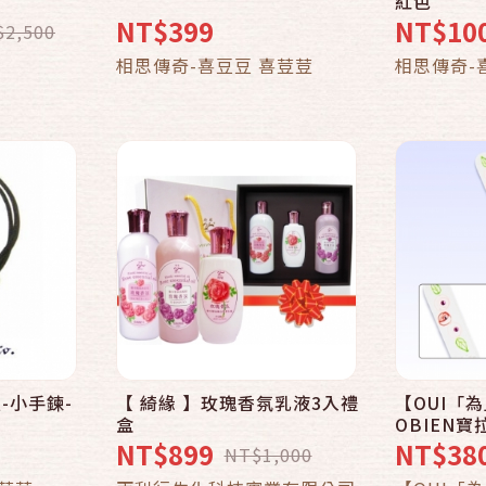
紅色
NT$399
NT$10
$2,500
車
加入購物車
相思傳奇-喜豆豆 喜荳荳
相思傳奇-
-小手鍊-
【 綺緣 】玫瑰香氛乳液3入禮
【OUI「
快速結帳
盒
OBIEN
無二手工彩
NT$899
NT$38
NT$1,000
車
加入購物車