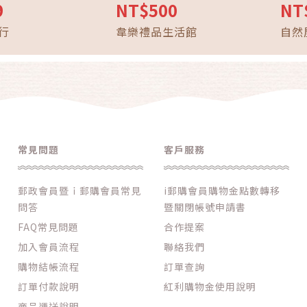
深煎鍋28cm「郵政130 好物
鈴 竹
9
NT$500
NT
ｉ郵購」-郵政節
風鈴
行
韋樂禮品生活館
自然
常見問題
客戶服務
郵政會員暨ｉ郵購會員常見
i郵購會員購物金點數轉移
問答
暨關閉帳號申請書
FAQ常見問題
合作提案
加入會員流程
聯絡我們
購物結帳流程
訂單查詢
訂單付款說明
紅利購物金使用說明
商品運送說明