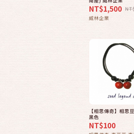
南產) 威林企業
NT$1,500
NT
加入購物
威林企業
【相思傳奇】相思豆
快速結帳
黑色
NT$100
加入購物