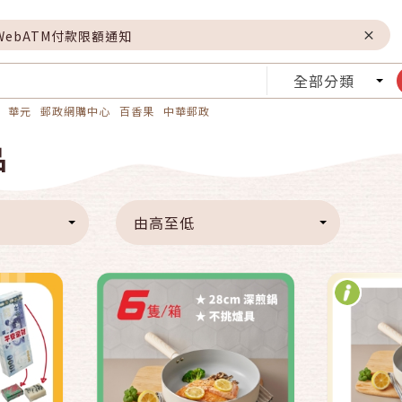
WebATM付款限額通知
全部分類
華元
郵政網購中心
百香果
中華郵政
快速結帳
品
車
加入購物車
由高至低