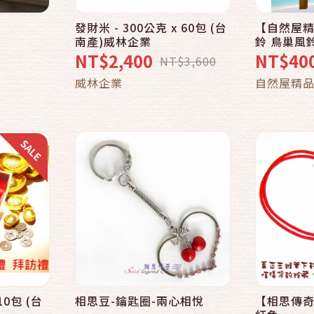
發財米 - 300公克 x 60包 (台
【自然屋精
快速結帳
南產)威林企業
鈴 鳥巢風
鈴 竹製風鈴 
NT$2,400
NT$40
NT$3,600
風鈴 裝飾
車
加入購物車
威林企業
自然屋精
10包 (台
相思豆-鑰匙圈-兩心相悅
【相思傳奇
快速結帳