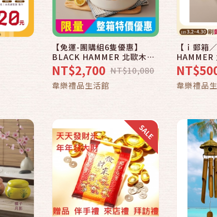
【免運-團購組6隻優惠】
【ｉ郵箱／
快速結帳
BLACK HAMMER 北歐木紋
HAMME
導磁不沾深煎鍋28cm「郵政
深煎鍋28c
NT$2,700
NT$50
NT$10,080
130 好物ｉ郵購」-郵政節
ｉ郵購」-
車
加入購物車
韋樂禮品生活館
韋樂禮品