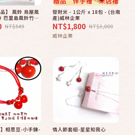
品】 風鈴 鳥屋風
發財米 - 1公斤 x 18包 - (台南
快速結帳
快速結帳
鈴 巴里島風鈴竹風
產)威林企業
wind bells自然
0
NT$1,800
NT$549
NT$3,000
風鈴 自然吊飾
加入購物車
加入購物車
品
威林企業
】相思豆-小手鍊-
情人節套組-星星知我心
快速結帳
快速結帳