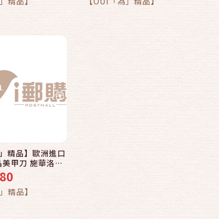
為」精品】
【OUI「為」精品】
為」精品】歐洲進口
水晶美甲刀 施華洛世
NF-IL03 波斯菊
80
為」精品】