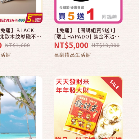
免運】BLACK
【免運】【團購組買5送1】
快速結帳
快速結帳
R 北歐木紋導磁不沾
[瑞士HAPADO] 鈦金不沾炒
m「郵政130 好物
鍋32cm-黑 (含鍋蓋)【郵政
0
NT$5,000
NT$1,680
NT$19,800
郵政節
129 好物全都有】【寵ｉ媽咪
加入購物車
加入購物車
生活館
韋樂禮品生活館
郵】