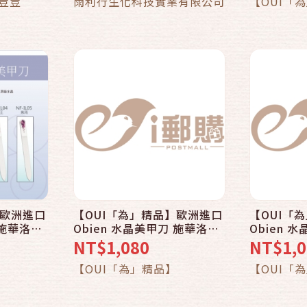
喜荳荳
雨利行生化科技實業有限公司
【OUI「
】歐洲進口
【OUI「為」精品】歐洲進口
【OUI「
 施華洛世
Obien 水晶美甲刀 施華洛世
Obien 
01 薰衣草
奇水晶裝飾 NF-IL02 鬱金香
奇水晶裝飾 
NT$1,080
NT$1,0
【OUI「為」精品】
【OUI「