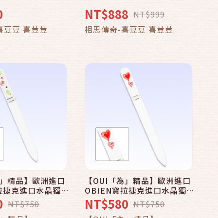
0
NT$888
NT$999
加入購物車
加入購物車
喜豆豆 喜荳荳
相思傳奇-喜豆豆 喜荳荳
為」精品】歐洲進口
【OUI「為」精品】歐洲進口
快速結帳
寶拉捷克進口水晶獨一
OBIEN寶拉捷克進口水晶獨一
繪美甲刀- 玫瑰
無二手工彩繪美甲刀- 愛情
0
NT$580
NT$750
NT$750
加入購物車