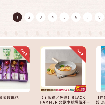
快速結帳
快速結帳
1
2
3
4
5
6
7
8
加入購物車
加入購物車
箔黃金玫瑰花
【ｉ郵箱／免運】BLACK
【自
HAMMER 北歐木紋導磁不沾
鈴 