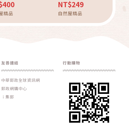
製風鈴 wind bells自然
$400
NT$249
 裝飾風鈴 自然吊飾
屋精品
自然屋精品
友善連結
行動購物
中華郵政全球資訊網
郵政網購中心
ｉ集郵