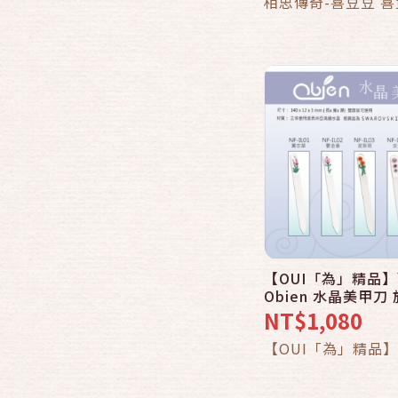
相思傳奇-喜豆豆 
【OUI「為」精品
Obien 水晶美甲刀
奇水晶裝飾 NF-IL
NT$1,080
【OUI「為」精品】