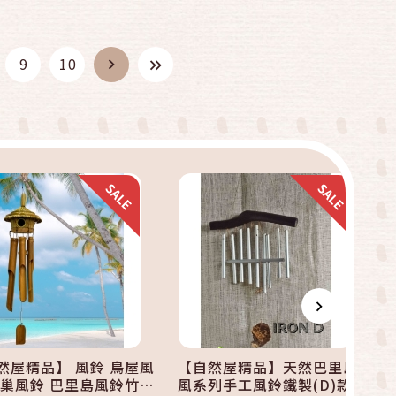
快速結帳
快速結帳
9
10
加入購物車
加入購物車
然屋精品】 風鈴 鳥屋風
【自然屋精品】天然巴里島
鳥巢風鈴 巴里島風鈴竹風
風系列手工風鈴鐵製(D)款