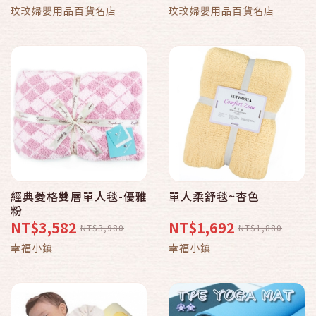
頭部的重量及壓力均勻吸
肌膚
玟玟婦嬰用品百貨名店
玟玟婦嬰用品百貨名店
收釋放
經典菱格雙層單人毯-優雅
單人柔舒毯~杏色
粉
NT$3,582
NT$1,692
NT$3,980
NT$1,880
幸福小鎮
幸福小鎮