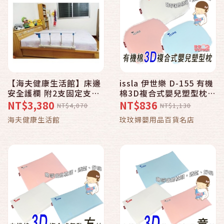
【海夫健康生活館】床邊
issla 伊世樂 D-155 有機
安全護欄 附2支固定支架
棉3D複合式嬰兒塑型枕，
(護欄型)
會呼吸的枕頭，透氣、好
NT$3,380
NT$836
NT$4,070
NT$1,130
眠，台灣製造
海夫健康生活館
玟玟婦嬰用品百貨名店