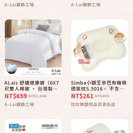
A-Lai寢飾工場
A-Lai寢飾工場
ALais 舒適健康被（6X7
Simba小獅王辛巴有機棉
尺雙人棉被 ‧ 台灣製
透氣枕S.5016， 不含螢
造）
光劑、甲醛不做任何化學
NT$659
NT$261
NT$1,080
NT$435
染整，保留原棉色澤
A-Lai寢飾工場
玟玟婦嬰用品百貨名店