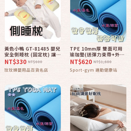
黃色小鴨 GT-81485 嬰兒
TPE 10mm厚 雙面可用
安全側睡枕 (固定枕) 讓寶
瑜珈墊(送彈力束帶+外出
寶以舒服的姿勢側睡
背袋) 練瑜珈,保護幼兒爬
NT$330
NT$620
NT$600
NT$1,680
行,禪修 靜坐,露營睡袋鋪
玟玟婦嬰用品百貨名店
Sport-gym 運動健康站
地 都好用