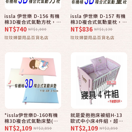
issla 伊世樂 D-156 有機
issla 伊世樂 D-157 有機
棉3D複合式氣動方枕，出
棉3D複合式氣動童枕，一
生寶寶適用，會呼吸的枕
歲以上適用，會呼吸的枕
NT$740
NT$836
NT$1,000
NT$1,130
頭，透氣、好眠，台灣製
頭，透氣、好眠，台灣製
玟玟婦嬰用品百貨名店
玟玟婦嬰用品百貨名店
造
造
*issla伊世樂D-160有機
就是愛抱抱床被組H-13
棉3D複合式氣動床墊(日
歐式中小床4件組，超透
規大床:119x69x3.5cm)
氣功能3D複合式氣動枕
NT$2,109
NT$2,109
NT$2,850
NT$2,850