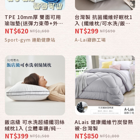
TPE 10mm厚 雙面可用
台灣製 抗菌纖維好眠枕1
瑜珈墊(送彈力束帶+外出
入 (纖維枕/可水洗/飯店
背袋) 練瑜珈,保護幼兒爬
枕)
NT$620
NT$299
NT$1,680
NT$690
行,禪修 靜坐,露營睡袋鋪
Sport-gym 運動健康站
A-Lai寢飾工場
地 都好用
飯店級 可水洗超細纖羽絲
ALais 健康纖維竹炭發熱
絨枕1入 (立體車邊/純棉
被-台灣製
表布)
NT$399
NT$850
NT$1,580
NT$1,800