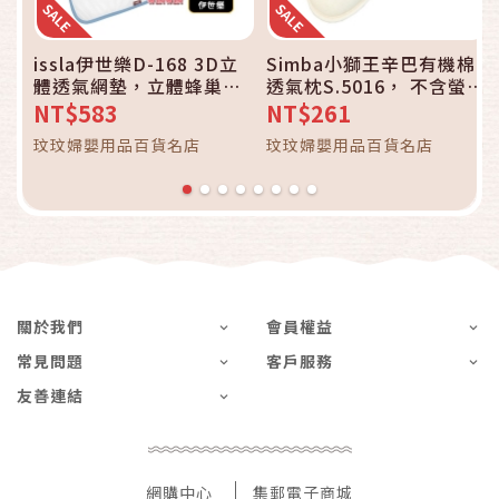
issla伊世樂D-168 3D立
Simba小獅王辛巴有機棉
體透氣網墊，立體蜂巢式
透氣枕S.5016， 不含螢光
嬰兒床透氣墊，最透氣的
劑、甲醛不做任何化學染
NT$583
NT$261
結構，通風、散熱 、好舒
整，保留原棉色澤
玟玟婦嬰用品百貨名店
玟玟婦嬰用品百貨名店
眠
關於我們
會員權益
常見問題
客戶服務
友善連結
網購中心
集郵電子商城