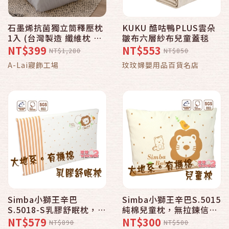
石墨烯抗菌獨立筒釋壓枕
KUKU 酷咕鴨PLUS雲朵
1入 (台灣製造 纖維枕 釋
皺布六層紗布兒童蓋毯
壓枕)
NT$399
NT$553
NT$1,280
NT$850
A-Lai寢飾工場
玟玟婦嬰用品百貨名店
Simba小獅王辛巴
Simba小獅王辛巴S.5015
S.5018-S乳膠舒眠枕，乳
純棉兒童枕，無拉鍊信封
膠服貼性極佳，讓身體和
式枕套，不刮傷寶寶稚嫩
NT$579
NT$300
NT$890
NT$500