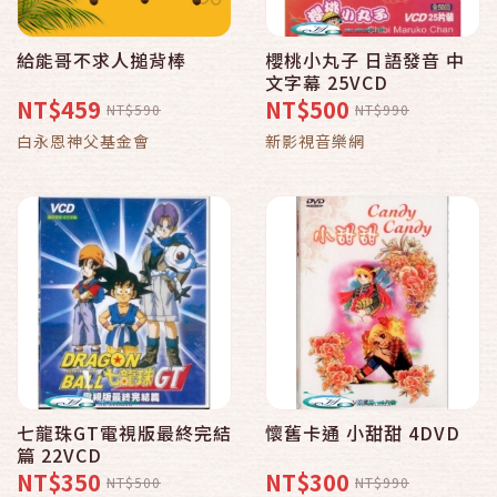
給能哥不求人搥背棒
櫻桃小丸子 日語發音 中
文字幕 25VCD
NT$459
NT$500
NT$590
NT$990
白永恩神父基金會
新影視音樂網
七龍珠GT電視版最終完結
懷舊卡通 小甜甜 4DVD
篇 22VCD
NT$350
NT$300
NT$500
NT$990