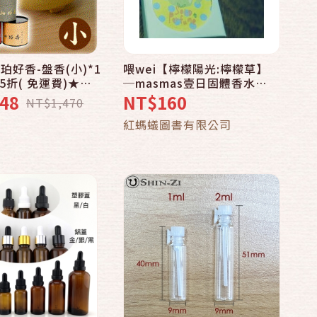
珀好香-盤香(小)*1
喂wei【檸檬陽光:檸檬草】
快速結帳
快速結帳
5折( 免運費)★拜
─masmas壹日固體香水
平安又健康_*地球
AM9:00活力
48
NT$160
NT$1,470
加入購物車
加入購物車
紅螞蟻圖書有限公司