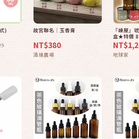
式)
故宮聯名｜玉香膏
『崠屋』琥
快速結帳
盒★特價 8
拜用好香~
NT$380
NT$1,2
25
家(弘麒)
車
加入購物車
清境農場
地球家