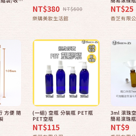
收縮袋/收
簡易滾珠瓶
袋/POF
NT$380
NT$25
NT$600
車
加入購物車
樂購美妝生活館
香芝有限
行 方便 隨
(一組) 空瓶 分裝瓶 PET瓶
3ml 滾珠
快速結帳
製
PET空瓶
簡易滾珠
NT$115
NT$9
車
加入購物車