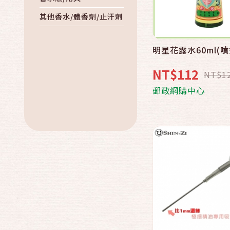
其他香水/體香劑/止汗劑
明星花露水60ml(噴
快速結帳
NT$112
NT$1
加入購物
郵政網購中心