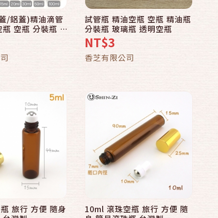
盜蓋/鋁蓋)精油滴管
試管瓶 精油空瓶 空瓶 精油瓶
快速結帳
快速結帳
瓶 空瓶 分裝瓶 玻
分裝瓶 玻璃瓶 透明空瓶
空瓶
NT$3
加入購物車
加入購物車
公司
香芝有限公司
空瓶 旅行 方便 隨身
10ml 滾珠空瓶 旅行 方便 隨
快速結帳
快速結帳