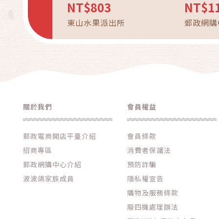
膏 4入
NT$803
NT$1
東山水果派出所
郵政網購
關於我們
會員權益
郵政電商開店平臺介紹
會員條款
招商專區
消費者保護法
郵政網購中心介紹
預防詐騙
波波鴿家族成員
隱私權宣告
購物及服務條款
廢四機處理辦法