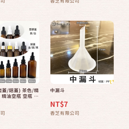
公司
香芝有限公司
防盜蓋/鋁蓋) 茶色/精
中漏斗
 精油空瓶 空瓶 分
瓶
NT$7
公司
香芝有限公司