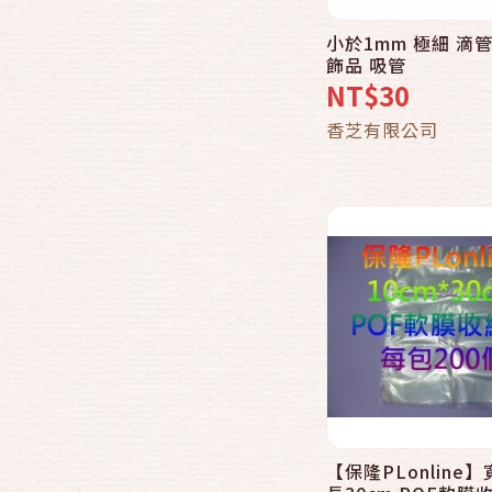
小於1mm 極細 滴
快速結帳
飾品 吸管
NT$30
加入購物
香芝有限公司
【保隆PLonline】
快速結帳