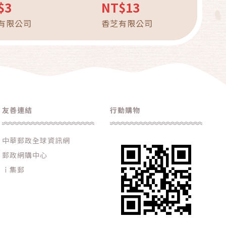
玻璃瓶 茶色空瓶
$3
NT$13
有限公司
香芝有限公司
友善連結
行動購物
中華郵政全球資訊網
郵政網購中心
ｉ集郵