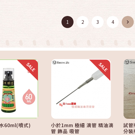
快速結帳
快速結帳
1
2
3
4
加入購物車
加入購物車
60ml(噴式)
小於1mm 極細 滴管 精油滴
試管
管 飾品 吸管
分裝