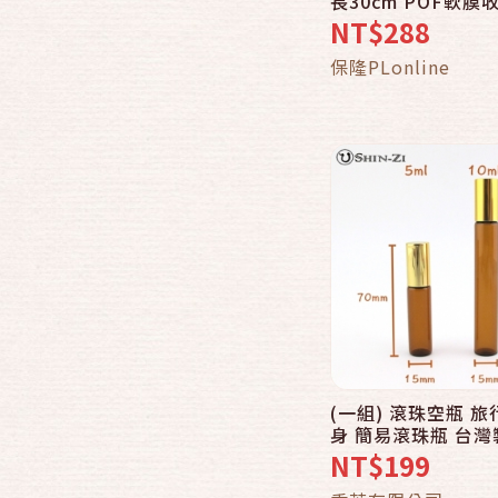
長30cm POF軟膜
縮袋/軟膜/無毒/收縮
NT$288
膜/熱縮袋
加入購物
保隆PLonline
(一組) 滾珠空瓶 旅
快速結帳
身 簡易滾珠瓶 台灣
NT$199
加入購物