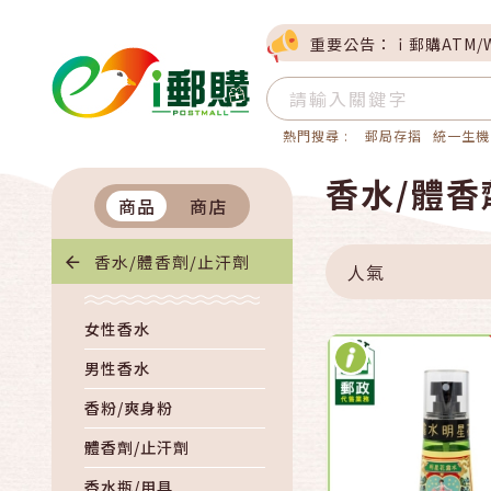
重要公告：ｉ郵購ATM/
熱門搜尋 :
郵局存摺
統一生機
快速結帳
香水/體香
商品
商店
加入購物
香水/體香劑/止汗劑
人氣
女性香水
男性香水
香粉/爽身粉
體香劑/止汗劑
香水瓶/用具