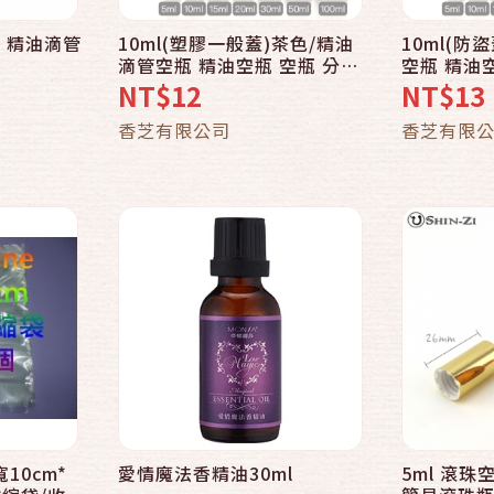
管 精油滴管
10ml(塑膠一般蓋)茶色/精油
10ml(防
快速結帳
滴管空瓶 精油空瓶 空瓶 分裝
空瓶 精油空
瓶 玻璃瓶
璃瓶 茶色
NT$12
NT$13
車
加入購物車
香芝有限公司
香芝有限
寬10cm*
愛情魔法香精油30ml
5ml 滾珠
快速結帳