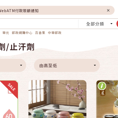
WebATM付款限額通知
全部分類
華元
郵政網購中心
百香果
中華郵政
快速結帳
劑/止汗劑
車
加入購物車
由高至低