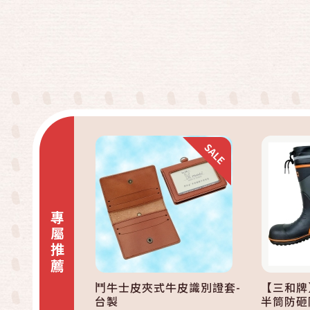
快速結帳
加入購物車
專屬推薦
鬥牛士皮夾式牛皮識別證套-
【三和牌
台製
半筒防砸