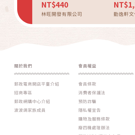
防水鞋 
NT$440
NT$1,
鞋 工地鞋 緩
林旺開發有限公司
勤逸軒文
屑 超輕
關於我們
會員權益
郵政電商開店平臺介紹
會員條款
招商專區
消費者保護法
郵政網購中心介紹
預防詐騙
波波鴿家族成員
隱私權宣告
購物及服務條款
廢四機處理辦法