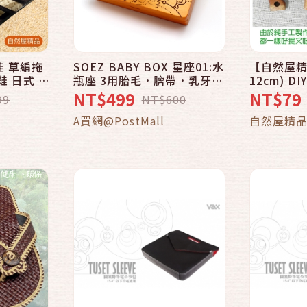
鞋 草編拖
SOEZ BABY BOX 星座01:水
【自然屋精
快速結帳
瓶座 3用胎毛．臍帶．乳牙保
12cm) D
自然 健康
存盒~台灣製~實木雷射雕刻
提袋手把 
NT$499
NT$79
99
NT$600
Wood Han
車
加入購物車
A買網@PostMall
自然屋精