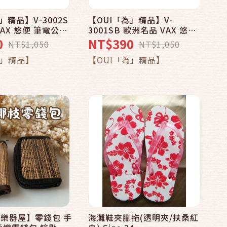
」精品】V-3002S
【OUI「為」精品】V-
快速結帳
快速結帳
AX 悠便 筆電公事
3001SB 歐洲名品 VAX 悠便
4吋NB適用 - 灰色包
筆電公事包 - 13.5吋NB適用 -
0
NT$390
NT$1,050
NT$1,050
紅色包包
加入購物車
加入購物車
為」精品】
【OUI「為」精品】
樂器屋】零錢包 手
海灘鞋夾腳拖(透明夾/扶桑紅
快速結帳
快速結帳