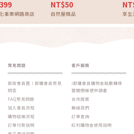
止滑鞋 建築用鞋 塑鋼
草編零錢包 香草根手工編織
泡 
399
NT$50
NT
震耐穿 耐磨耐鐵
零錢包 鑰匙包 手工編織小包
時間
化事業網路商店
自然屋精品
享生
舒適 黑色
收納零錢 自然香草編織小包
種鞋
常見問題
客戶服務
郵政會員暨ｉ郵購會員常見
i郵購會員購物金點數轉移
問答
暨關閉帳號申請書
FAQ常見問題
合作提案
加入會員流程
聯絡我們
購物結帳流程
訂單查詢
訂單付款說明
紅利購物金使用說明
商品運送說明