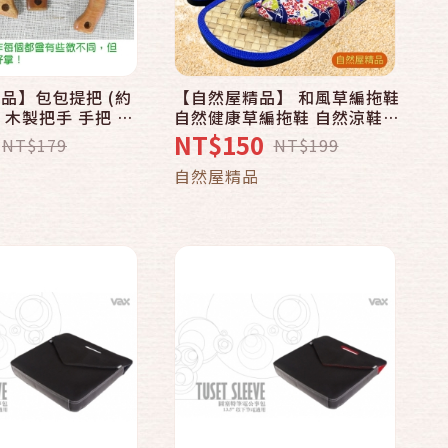
品】包包提把 (約
【自然屋精品】 和風草編拖鞋
快速結帳
快速結帳
IY 木製把手 手把 手
自然健康草編拖鞋 自然涼鞋
木製提把 提把
拖鞋 夾腳拖鞋 海灘鞋 藤編拖
NT$150
NT$179
NT$199
dle
鞋 Slipper 1202-1
加入購物車
加入購物車
品
自然屋精品