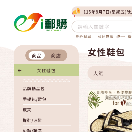
115年8月7日(星期五)
熱門搜尋 :
郵局存摺
統一生機
快速結帳
女性鞋包
商品
商店
加入購物
女性鞋包
人氣
品牌精品包
手提包/背包
皮夾
拖鞋/涼鞋
包鞋/靴子