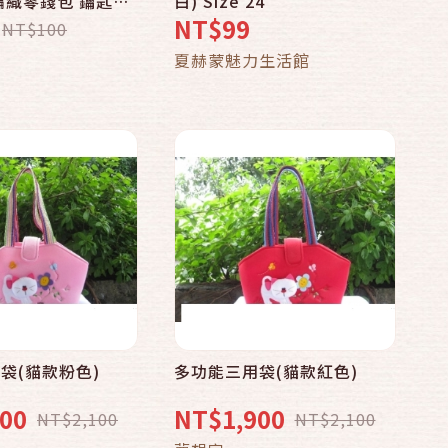
編織零錢包 鑰匙包
白) Size 24
錢包 手工編織小包
NT$99
NT$100
天然手工質感 椰枝
加入購物車
加入購物車
品
夏赫蒙魅力生活館
計 椰子工藝
袋(貓款粉色)
多功能三用袋(貓款紅色)
快速結帳
快速結帳
00
NT$1,900
NT$2,100
NT$2,100
加入購物車
加入購物車