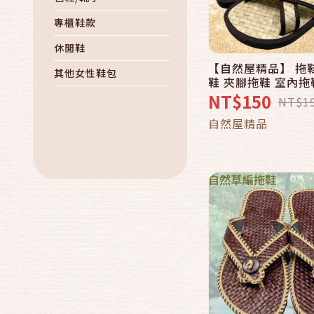
專櫃鞋款
休閒鞋
【自然屋精品】 拖
快速結帳
其他女性鞋包
鞋 夾腳拖鞋 室內拖鞋 日式 和
風 手工 涼鞋 藤編 
NT$150
NT$1
環保 1038-1
加入購物
自然屋精品