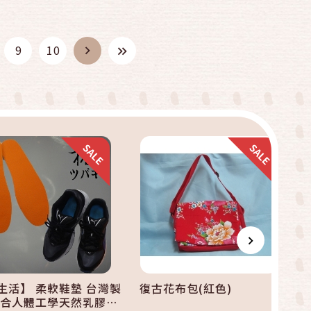
快速結帳
快速結帳
9
10
加入購物車
加入購物車
生活】 柔軟鞋墊 台灣製
復古花布包(紅色)
符合人體工學天然乳膠發