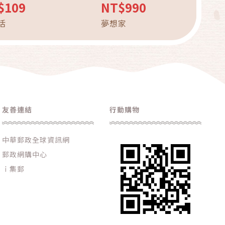
厚實柔軟 極富彈性 適合長
$109
NT$990
站立或行走 慢跑鞋墊 各
活
夢想家
類均適用
友善連結
行動購物
中華郵政全球資訊網
郵政網購中心
ｉ集郵