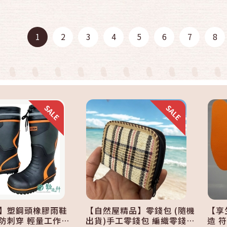
快速結帳
快速結帳
1
2
3
4
5
6
7
8
加入購物車
加入購物車
】塑鋼頭橡膠雨鞋
【自然屋精品】零錢包 (隨機
【享
防刺穿 輕量工作鞋
出貨)手工零錢包 編織零錢包
造 