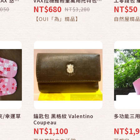
VAX 悠便
VAX拉薇雅輕量萬用托特包16
工零錢包 
吋NB適用 -
吋-熱賣款多色可選 (森林綠)
椰枝編織零
NT$680
NT$50
050
NT$3,280
收納零錢 
車
加入購物車
【OUI「為」精品】
自然屋精
素材環保設
夾/幸運草
鑰匙包 黑格紋 Valentino
多功能三用
快速結帳
Coupeau
NT$1,100
NT$1,9
車
加入購物車