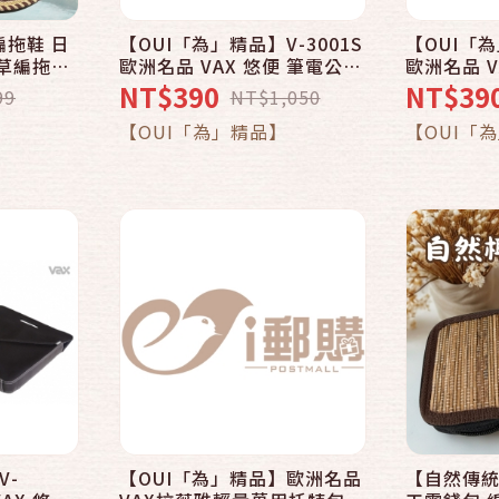
編拖鞋 日
【OUI「為」精品】V-3001S
【OUI「為
快速結帳
工草編拖鞋
歐洲名品 VAX 悠便 筆電公事
歐洲名品 V
 藤編拖鞋
包 - 15.4吋NB適用 - 紅色包
包 - 15.
NT$390
NT$39
99
NT$1,050
024
包
包
車
加入購物車
【OUI「為」精品】
【OUI「
V-
【OUI「為」精品】歐洲名品
【自然傳統
快速結帳