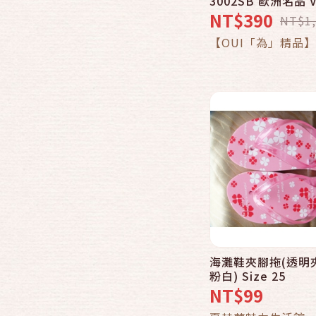
3002SB 歐洲名品 
筆電公事包 - 13.5
NT$390
NT$1,
灰色包包
加入購物
【OUI「為」精品】
海灘鞋夾腳拖(透明
快速結帳
粉白) Size 25
NT$99
加入購物