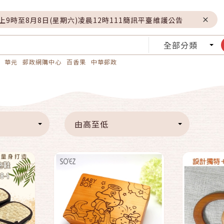
晚上9時至8月8日(星期六)凌晨12時111簡訊平臺維護公告
全部分類
華元
郵政網購中心
百香果
中華郵政
到貨通知我
車
由高至低