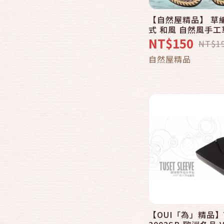
【自然屋精品】 草
快速結帳
式 和風 自然風手
涼鞋 拖鞋 室內拖鞋
NT$150
NT$1
情侶拖鞋 親子拖鞋 1
加入購物
自然屋精品
【OUI「為」精品】
快速結帳