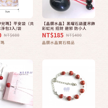
A伊兒瑪】平安袋（共
【晶鑽水晶】黑曜石葫蘆吊飾
快速結帳
快速結帳
沐淨包3入/袋
彩虹光 招財 避邪 防小人
0
NT$185
NT$688
NT$400
加入購物車
加入購物車
兒瑪
晶鑽水晶寶石精品