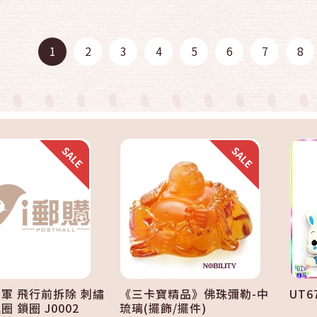
快速結帳
快速結帳
1
2
3
4
5
6
7
8
加入購物車
加入購物車
空軍 飛行前拆除 刺繡
《三卡寶精品》佛珠彌勒-中
UT
圈 鎖圈 J0002
琉璃(擺飾/擺件)