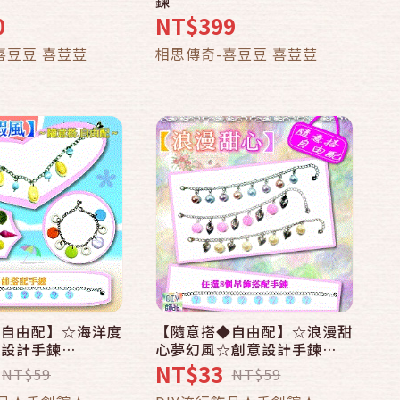
鍊
0
NT$399
加入購物車
加入購物車
喜豆豆 喜荳荳
相思傳奇-喜豆豆 喜荳荳
◆自由配】☆海洋度
【隨意搭◆自由配】☆浪漫甜
快速結帳
快速結帳
意設計手鍊
心夢幻風☆創意設計手鍊
3★《數十款小吊飾任
DIY$33★《數十款小吊飾任
NT$33
NT$59
NT$59
選搭配》
加入購物車
加入購物車