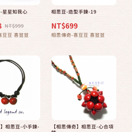
-星星知我心
相思豆-造型手鍊-19
快速結帳
快速結帳
8
NT$699
NT$999
加入購物車
加入購物車
喜豆豆 喜荳荳
相思傳奇-喜豆豆 喜荳荳
】相思豆-小手鍊-
【相思傳奇】相思豆-心合項
快速結帳
快速結帳