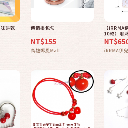
海味餅乾
傳情掛包勾
【iRRM
快速結帳
10款）附
NT$155
NT$65
車
加入購物車
高雄郵風Mall
iRRMA伊