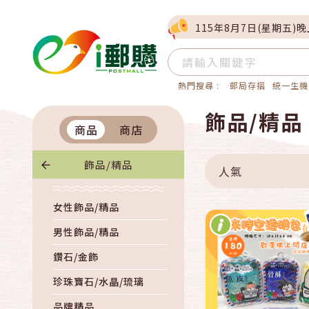
115年8月7日(星期五)
熱門搜尋 :
郵局存摺
統一生機
快速結帳
飾品/精品
商品
商店
加入購物
飾品/精品
人氣
女性飾品/精品
男性飾品/精品
鑽石/金飾
珍珠寶石/水晶/琉璃
品牌精品