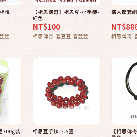
心相悅
【相思傳奇】相思豆-小手鍊-
情人節套組
快速結帳
紅色
NT$100
NT$88
車
加入購物車
喜荳荳
相思傳奇-喜豆豆 喜荳荳
相思傳奇-
300g裝
相思豆手鍊-2.5圈
【相思傳奇
快速結帳