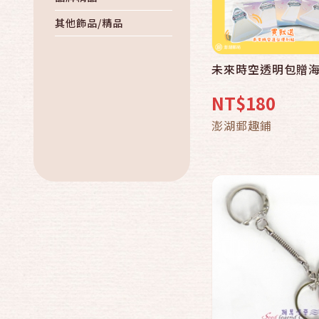
其他飾品/精品
未來時空透明包贈
快速結帳
NT$180
加入購物
澎湖郵趣鋪