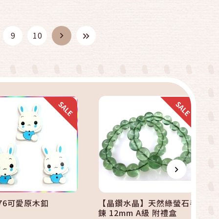
快速結帳
快速結帳
9
10
加入購物車
加入購物車
676可愛原木釦
【晶鑽水晶】天然綠螢石手
鍊 12mm A級 附禮盒