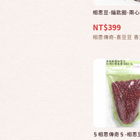
相思豆-鑰匙圈-兩
快速結帳
NT$399
加入購物
相思傳奇-喜豆豆 
§相思傳奇§-相思豆
快速結帳