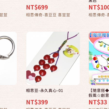
黑色
NT$699
NT$10
車
加入購物車
喜荳荳
相思傳奇-喜豆豆 喜荳荳
相思傳奇-
相思豆-永久真心-01
【隨意搭
快速結帳
假風☆創
DIY$3
NT$399
NT$33
選搭配》
車
加入購物車