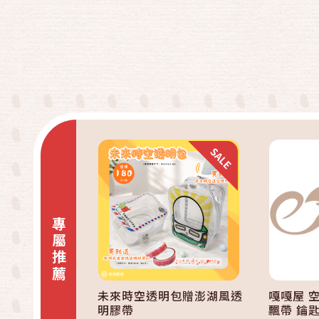
快速結帳
加入購物車
專屬推薦
未來時空透明包贈澎湖風透
嘎嘎屋 
明膠帶
飄帶 鑰匙