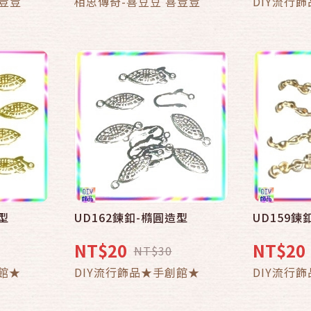
喜荳荳
相思傳奇-喜豆豆 喜荳荳
DIY流行
型
UD162鍊釦-橢圓造型
UD159鍊
NT$20
NT$20
NT$30
館★
DIY流行飾品★手創館★
DIY流行