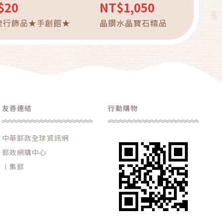
$20
NT$1,050
Y流行飾品★手創館★
晶鑽水晶寶石精品
友善連結
行動購物
中華郵政全球資訊網
郵政網購中心
ｉ集郵