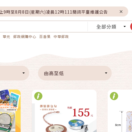
晚上9時至8月8日(星期六)凌晨12時111簡訊平臺維護公告
全部分類
華元
郵政網購中心
百香果
中華郵政
快速結帳
車
加入購物車
由高至低