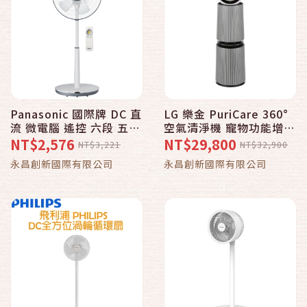
Panasonic 國際牌 DC 直
LG 樂金 PuriCare 360°
流 微電腦 遙控 六段 五葉
空氣清淨機 寵物功能增加
片 電風扇 14吋 / 台 F-
版二代-LITE版 雙層 /台
NT$2,576
NT$29,800
NT$3,221
NT$32,900
S14DMD
AS101DWT0 (適用30坪)
永昌創新國際有限公司
永昌創新國際有限公司