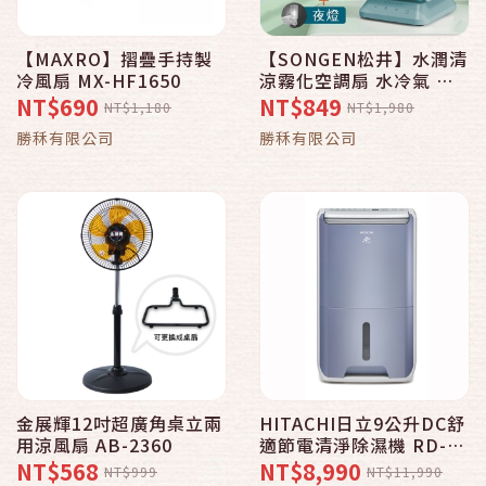
【MAXRO】摺疊手持製
【SONGEN松井】水潤清
冷風扇 MX-HF1650
涼霧化空調扇 水冷氣 循
環扇 移動式 空調 攜帶式
NT$690
NT$849
NT$1,180
NT$1,980
SG-05KTS
勝秝有限公司
勝秝有限公司
金展輝12吋超廣角桌立兩
HITACHI日立9公升DC舒
用涼風扇 AB-2360
適節電清淨除濕機 RD-
18FC
NT$568
NT$8,990
NT$999
NT$11,990