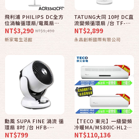
飛利浦 PHILIPS DC全方
TATUNG大同 10吋 DC直
位渦輪循環扇/電風扇
流變頻循環扇 /台 TF-
ACR3342CFD
J10DU
NT$3,290
NT$2,899
NT$5,490
新家電生活館
永昌創新國際有限公司
勳風 SUPA FINE 渦流 循
【TECO 東元】一級變頻
環扇 8吋 /台 HFB-
冷暖MA/MS80IC-HL2＋
K7916
一級變頻冷專
NT$799
NT$110,136