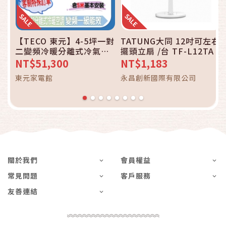
【TECO 東元】4-5坪一對
TATUNG大同 12吋可左右
二變頻冷暖分離式冷氣空
擺頭立扇 /台 TF-L12TA
調 MS29IH-A1 *2＋
NT$51,300
NT$1,183
MM2-K56BFRH-A1 含五
東元家電館
永昌創新國際有限公司
米基本安裝
關於我們
會員權益
常見問題
客戶服務
友善連結