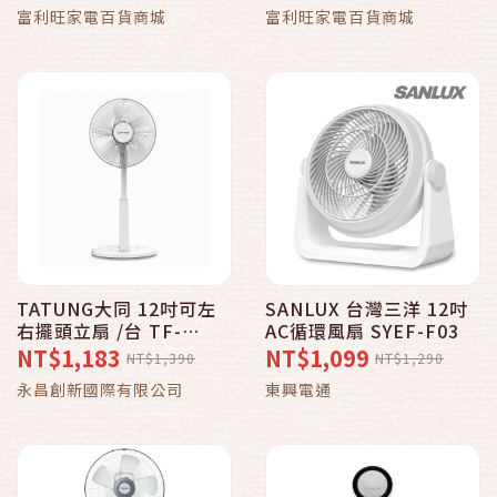
富利旺家電百貨商城
富利旺家電百貨商城
TATUNG大同 12吋可左
SANLUX 台灣三洋 12吋
右擺頭立扇 /台 TF-
AC循環風扇 SYEF-F03
L12TA
NT$1,183
NT$1,099
NT$1,390
NT$1,290
永昌創新國際有限公司
東興電通