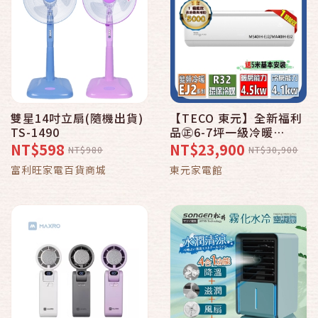
雙星14吋立扇(隨機出貨)
【TECO 東元】全新福利
TS-1490
品㊣6-7坪一級冷暖
4.1KW分離式空調
NT$598
NT$23,900
NT$980
NT$30,900
MA40IH-EJ2
富利旺家電百貨商城
東元家電館