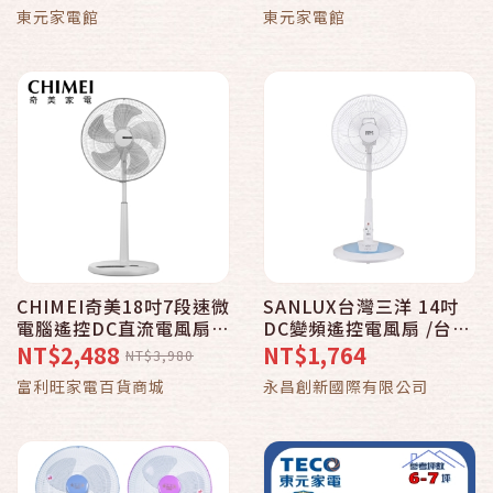
MA28IH-EJ2
MM2-K56BFRH-A1 含
東元家電館
東元家電館
五米基本安裝
CHIMEI奇美18吋7段速微
SANLUX台灣三洋 14吋
電腦遙控DC直流電風扇
DC變頻遙控電風扇 /台
DF-18H501
EF-P14DJ
NT$2,488
NT$1,764
NT$3,980
富利旺家電百貨商城
永昌創新國際有限公司