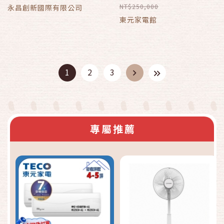
MA/MS112IH-HP1含豪
NT$250,000
永昌創新國際有限公司
華安裝
東元家電館
1
2
3
專屬推薦