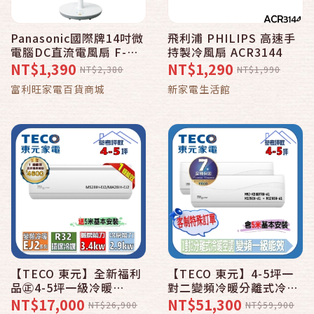
Panasonic國際牌14吋微
飛利浦 PHILIPS 高速手
電腦DC直流電風扇 F-
持製冷風扇 ACR3144
S14KM
NT$1,390
NT$1,290
NT$2,380
NT$1,990
富利旺家電百貨商城
新家電生活館
【TECO 東元】全新福利
【TECO 東元】4-5坪一
品㊣4-5坪一級冷暖
對二變頻冷暖分離式冷氣
2.9KW分離式空調
空調 MS29IH-A1 *2＋
NT$17,000
NT$51,300
NT$26,900
NT$59,900