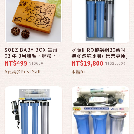
SOEZ BABY BOX 生肖
水魔師RO腳架組20英吋
02:牛 3用胎毛．臍帶．乳
逆滲透純水機( 營業專用)
牙保存盒~台灣製~實木雷
NT$499
NT$19,800
NT$600
NT$25,000
射雕刻
A買網@PostMall
水魔師