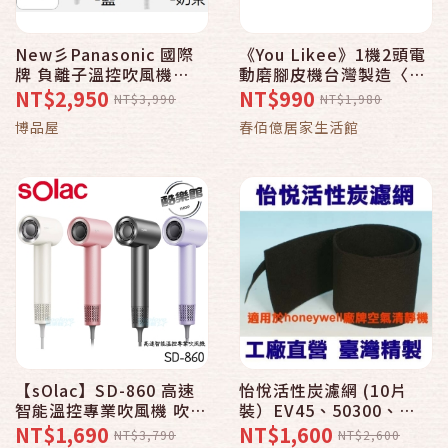
New彡Panasonic 國際
《You Likee》1機2頭電
牌 負離子溫控吹風機
動磨腳皮機台灣製造〈腳
(EH-NE6M)彡⊙
皮機2入贈替換蕊頭2組〉
NT$2,950
NT$990
NT$3,990
NT$1,980
去除角質美膚磨皮機
博品屋
春佰億居家生活館
【sOlac】SD-860 高速
怡悅活性炭濾網 (10片
智能溫控專業吹風機 吹風
裝）EV45、50300、
機 SD860 智能 高速
50311、53000、
NT$1,690
NT$1,600
NT$3,790
NT$2,600