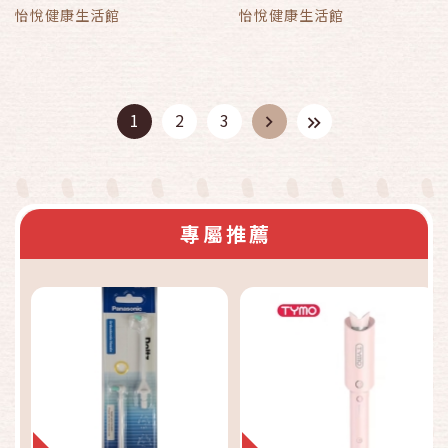
52500、63500等
18250、EV15、11520、
怡悅健康生活館
怡悅健康生活館
honeywell 空氣清淨機
18150、18155、50150
等honeywell廠牌機型
1
2
3
專屬推薦