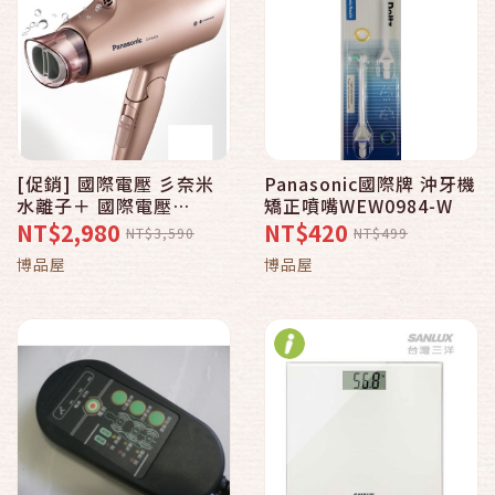
[促銷] 國際電壓 彡奈米
Panasonic國際牌 沖牙機
水離子＋ 國際電壓
矯正噴嘴WEW0984-W
Panasonic EH-NA55吹
NT$2,980
NT$420
NT$3,590
NT$499
風機
博品屋
博品屋