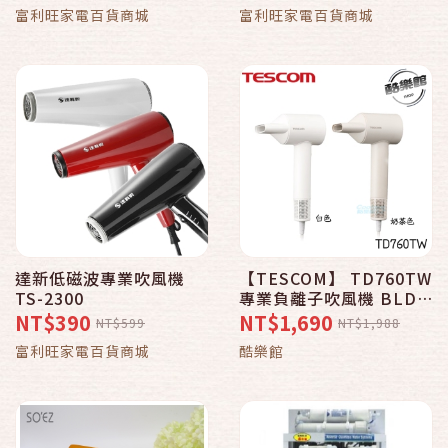
富利旺家電百貨商城
富利旺家電百貨商城
達新低磁波專業吹風機
【TESCOM】 TD760TW
TS-2300
專業負離子吹風機 BLDC
馬達 濃度負離子 吹風機
NT$390
NT$1,690
NT$599
NT$1,988
負離子
富利旺家電百貨商城
酷樂館