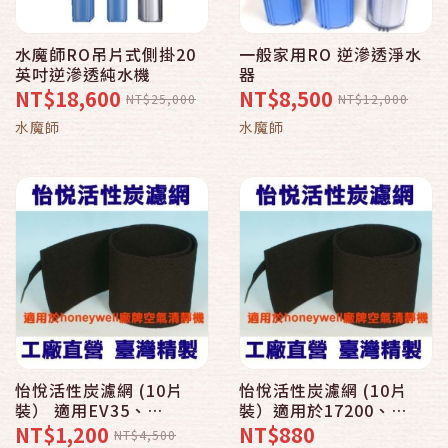
水魔師RO吊片式側掛20
一般家用RO 逆滲透淨水
英吋逆滲透純水機
器
NT$18,600
NT$8,500
NT$25,000
NT$12,000
水魔師
水魔師
怡悅活性炭濾網 (10片
怡悅活性炭濾網 (10片
裝） 適用EV35、
裝）適用於17200、
13350、13520、
17250、18200、
NT$1,200
NT$880
NT$4,500