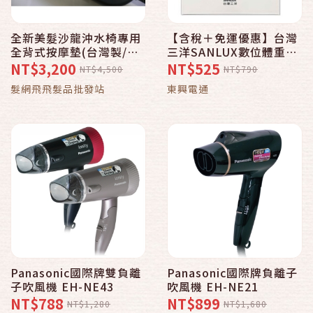
全新美髮沙龍沖水椅專用
【含稅＋免運優惠】台灣
全背式按摩墊(台灣製/專
三洋SANLUX數位體重計
業沙龍專用)
SYES-301 白色款/黑色款
NT$3,200
NT$525
NT$4,500
NT$790
可選
髮網飛飛髮品批發站
東興電通
Panasonic國際牌雙負離
Panasonic國際牌負離子
子吹風機 EH-NE43
吹風機 EH-NE21
NT$788
NT$899
NT$1,280
NT$1,680