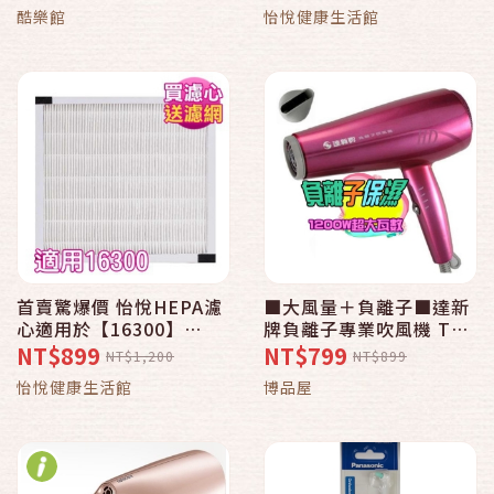
sOlac
53001、64500適用
酷樂館
怡悅健康生活館
honeywell 空氣清淨機
首賣驚爆價 怡悅HEPA濾
■大風量＋負離子■達新
心適用於【16300】
牌負離子專業吹風機 TS-
honeywell廠牌機型,送
2388
NT$899
NT$799
NT$1,200
NT$899
一年份濾網
怡悅健康生活館
博品屋