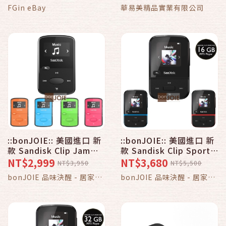
(隨附線控與麥克風）
FGin eBay
華易美精品實業有限公司
::bonJOIE:: 美國進口 新
::bonJOIE:: 美國進口 新
款 Sandisk Clip Jam
款 Sandisk Clip Sport
MP3 Player 8GB 數位隨
Go MP3 Player 16GB
NT$2,999
NT$3,680
NT$3,950
NT$5,500
身聽 (全新盒裝) FM收音
數位隨身聽 (全新盒裝)
bonJOIE 品味決醒 - 居家．
bonJOIE 品味決醒 - 居家．
機 播放器
LED屏幕 FM收音機 播放
器
3C．生活
3C．生活