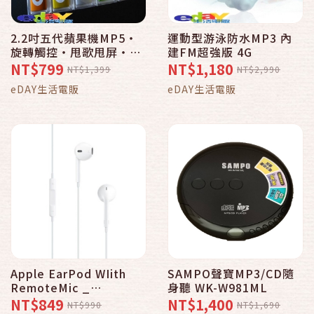
2.2吋五代蘋果機MP5‧
運動型游泳防水MP3 內
旋轉觸控‧甩歌甩屏‧照
建FM超強版 4G
相攝影‧4G 9色可選 黑
NT$799
NT$1,180
NT$1,399
NT$2,990
eDAY生活電販
eDAY生活電販
Apple EarPod WIith
SAMPO聲寶MP3/CD隨
RemoteMic _
身聽 WK-W981ML
MD827FE/A 原廠公司貨
NT$849
NT$1,400
NT$990
NT$1,690