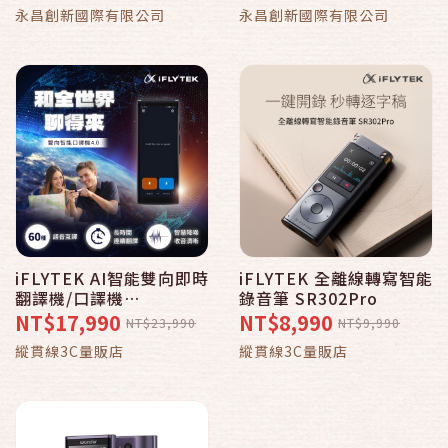
永昌創新國際有限公司
永昌創新國際有限公司
iFLYTEK AI智能雙向即時
iFLYTEK 全離線轉寫智能
翻譯機/口譯機
錄音筆 SR302Pro
AIT2221T
NT$17,990
NT$8,990
NT$23,990
NT$9,990
縱貫線3C量販店
縱貫線3C量販店