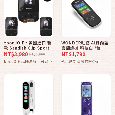
::bonJOIE:: 美國進口 新
WONDER旺德 AI雙向語
款 Sandisk Clip Sport
言翻譯機 科技白 /台
Go MP3 Player 32GB
WM-T988W
NT$3,980
NT$1,790
NT$6,000
數位隨身聽 (全新盒裝)
bonJOIE 品味決醒 - 居家．
永昌創新國際有限公司
LED屏幕 FM收音機 播放
器
3C．生活