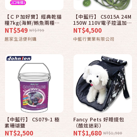
【ＣＰ加好寶】經典乾貓
【中藍行】 CS015A 24M
糧7kg(海鮮/鮪魚兩種口
150W 110V電子控溫加熱
味任選)
線
NT$549
NT$4,500
NT$799
居家生活便利購
中藍行實業有限公司
【中藍行】 CS079-1 極
Fancy Pets 好睡提包
素珊瑚鹽
（酷炫迷彩）
NT$2,500
NT$1,680
NT$1,980