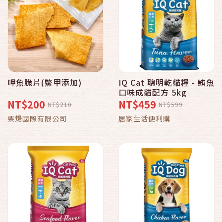
呷魚脆片(鱉甲添加)
IQ Cat 聰明乾貓糧 - 鮪魚
口味成貓配方 5kg
NT$200
NT$459
NT$210
NT$599
栗煬國際有限公司
居家生活便利購