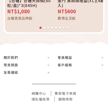
【台糖】台糖大蒜精(60
金門 黑蒜頭禮盒(XL)(4顆
粒/盒)*3(845H)
入)
NT$1,080
NT$600
台糖直營品牌館
農情生活館
關於我們
會員權益
常見問題
客戶服務
友善連結
網購中心
集郵電子商城
隱私權政策
服務條款