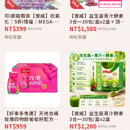
可i郵箱取貨【普威】抗氧
【普威】益生菌青汁酵素
化｜5折i惜福｜MEGA-
3合一30包/盒x2盒＋頂級
OPC頂級葡萄籽精華膠囊
葡萄籽精華膠囊60粒(日
NT$399
NT$1,588
NT$790
NT$2,280
60粒/瓶
常內外調理組)
枸杞家園
枸杞家園
【好事多免運】天地合補
【普威】益生菌青汁酵素
玫瑰四物飲葡萄籽配方
3合一30包/盒x2盒
120毫升 X 18入
NT$959
NT$1,200
NT$1,350