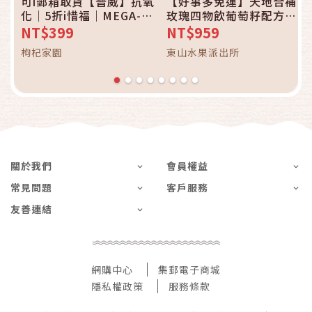
可i郵箱取貨【普威】抗氧
【好事多免運】天地合補
化｜5折i惜福｜MEGA-
玫瑰四物飲葡萄籽配方
OPC頂級葡萄籽精華膠囊
120毫升 X 18入
NT$399
NT$959
60粒/瓶
枸杞家園
東山水果派出所
關於我們
會員權益
常見問題
客戶服務
友善連結
網購中心
集郵電子商城
隱私權政策
服務條款