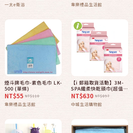
一太e衛浴
韋樂禮品生活館
煙斗牌毛巾-素色毛巾 LK-
【i 郵箱取貨活動】3M-
500 (單條)
SPA纖柔快乾頭巾(超值3
入組)
NT$55
NT$630
NT$110
NT$897
韋樂禮品生活館
中城生活購物館