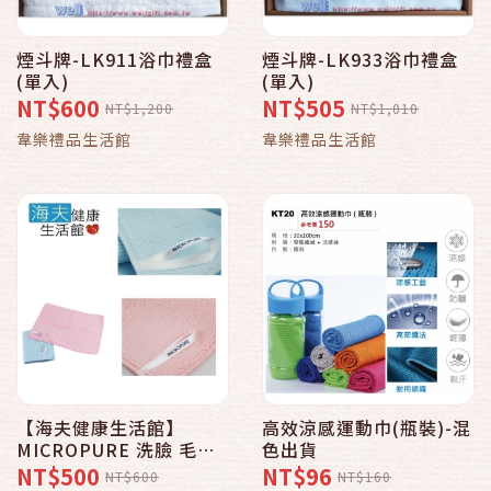
煙斗牌-LK911浴巾禮盒
煙斗牌-LK933浴巾禮盒
(單入)
(單入)
NT$600
NT$505
NT$1,200
NT$1,010
韋樂禮品生活館
韋樂禮品生活館
【海夫健康生活館】
高效涼感運動巾(瓶裝)-混
MICROPURE 洗臉 毛巾
色出貨
日本製 超細纖 (雙包裝)
NT$500
NT$96
NT$600
NT$160