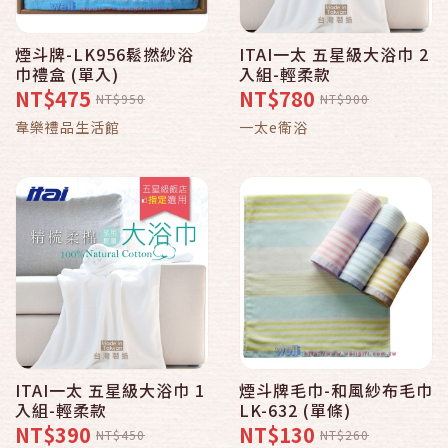
煙斗牌-LK956鬆撚紗浴
ITAI一太 五星級大浴巾 2
巾禮盒 (單入)
入組-輕柔款
NT$475
NT$780
NT$950
NT$900
韋樂禮品生活館
一太e衛浴
ITAI一太 五星級大浴巾 1
煙斗牌毛巾-和風紗布毛巾
入組-輕柔款
LK-632 (單條)
NT$390
NT$130
NT$450
NT$260