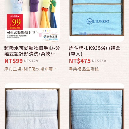
超吸水可愛動物擦手巾-分
煙斗牌-LK935浴巾禮盒
離式設計好清洗/柔軟/無
(單入)
棉絮-摩布工場-BG-3030
NT$99
NT$475
NT$129
NT$950
摩布工場-MIT吸水毛巾專賣
韋樂禮品生活館
店