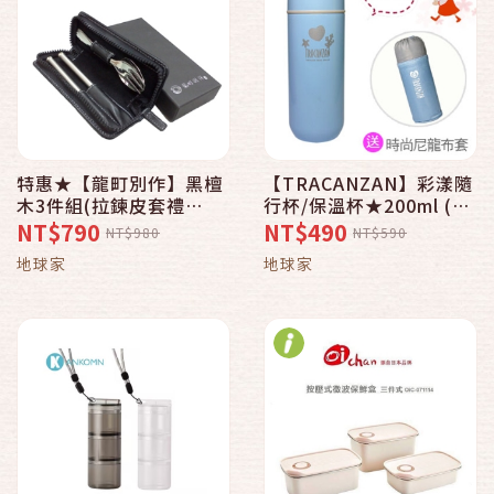
特惠★【龍町別作】黑檀
【TRACANZAN】彩漾隨
木3件組(拉鍊皮套禮
行杯/保溫杯★200ml (海
盒)_*地球家(弘麒)_
洋藍1支) 304 18-8不銹
NT$790
NT$490
NT$980
NT$590
鋼 亮麗輕巧_*弘麒(地球
地球家
地球家
家)