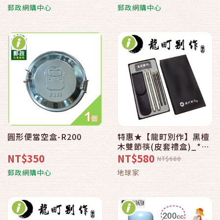
郵政網購中心
郵政網購中心
圓形便當空盒-R200
特惠★【龍町別作】黑檀
木雙節筷(皮套禮盒)_*弘
麒(地球家)_
NT$350
NT$580
NT$680
郵政網購中心
地球家