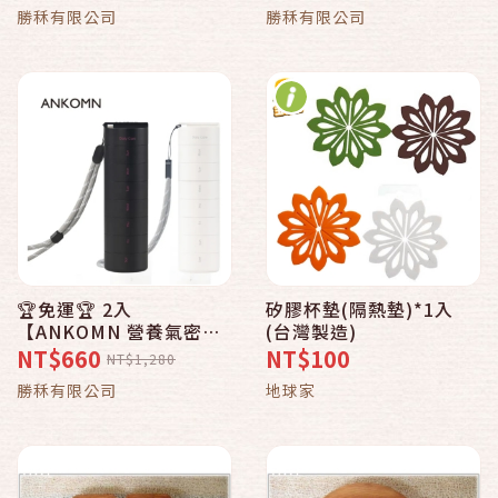
台灣製 可微波 可冷凍
台灣製 可微波 可冷凍
勝秝有限公司
勝秝有限公司
🏆免運🏆 2入
矽膠杯墊(隔熱墊)*1入
【ANKOMN 營養氣密艙
(台灣製造)
｜保健品分裝盒】藥盒 分
NT$660
NT$100
NT$1,280
裝盒 防潮藥盒 密封藥盒
勝秝有限公司
地球家
魚油 B群 保健食品 維他
命