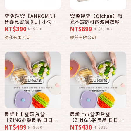
🏆免運🏆【ANKOMN】
🏆免運🏆【Oichan】陶
營養氣密艙 XL│小份量
瓷不鏽鋼可微波用按壓三
食品保鮮分裝、小物收納
入(700mlx1＋1100mlx1
NT$390
NT$699
NT$900
NT$1,380
＋1400mlx1)保鮮盒
勝秝有限公司
勝秝有限公司
最新上市🏆現貨🏆
最新上市🏆現貨🏆
【ZING心穎良品 日日保
【ZING心穎良品 日日保
鮮盒 1000ml 】密封 防漏
鮮盒 500ml 】密封 防漏
NT$499
NT$430
NT$980
NT$829