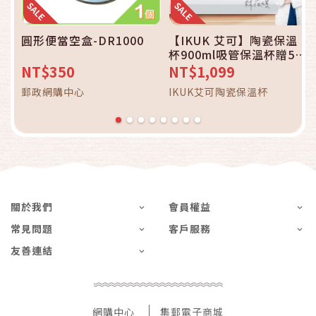
圓形便當空盒-DR1000
【IKUK 艾可】陶瓷保溫
杯900ml吸管保溫杯贈5件
組(內膽陶瓷一體成形 無接
NT$350
NT$1,099
縫 不掉漆)
郵政網購中心
IKUK艾可陶瓷保溫杯
關於我們
會員權益
常見問題
客戶服務
友善連結
網購中心
集郵電子商城