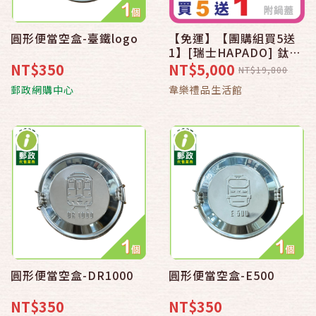
圓形便當空盒-臺鐵logo
【免運】【團購組買5送
1】[瑞士HAPADO] 鈦金
不沾炒鍋32cm-黑 (含鍋
NT$350
NT$5,000
NT$19,800
蓋)【郵政129 好物全都
郵政網購中心
韋樂禮品生活館
有】【寵ｉ媽咪郵】
圓形便當空盒-DR1000
圓形便當空盒-E500
NT$350
NT$350