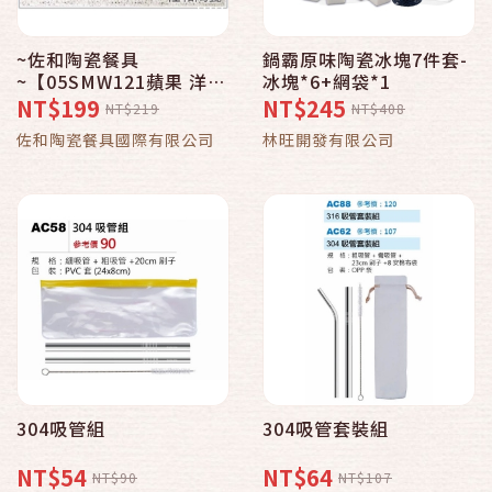
~佐和陶瓷餐具
鍋霸原味陶瓷冰塊7件套-
~【05SMW121蘋果 洋槐
冰塊*6+網袋*1
鍋墊】鍋墊/餐墊/桌墊/木
NT$199
NT$245
NT$219
NT$408
墊/擺設墊
佐和陶瓷餐具國際有限公司
林旺開發有限公司
304吸管組
304吸管套裝組
NT$54
NT$64
NT$90
NT$107