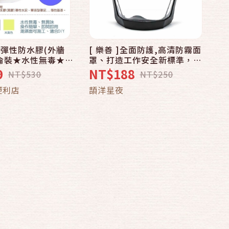
彈性防水膠(外牆
[ 樂善 ]全面防護,高清防霧面
加侖裝★水性無毒★
罩、打造工作安全新標準，一
施工★施工簡單，適
罩到位！黑色
9
NT$188
NT$530
NT$250
便利店
頡洋星夜