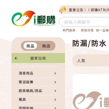
重要公告：ｉ郵購ATM/
熱門搜尋 :
郵局存摺
統一生機
防漏/防水
商品
商店
到貨通知
居家日用
人氣
清潔用品
衛浴設備
廚房鍋具/用品
餐具
空間收納