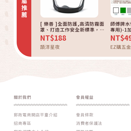
專屬推薦
[ 樂善 ]全面防護,高清防霧面
師傅牌水
罩、打造工作安全新標準，
專用)-
一罩到位！黑色
潮濕面可
NT$188
NT$4
適合DIY
頡洋星夜
EZ購五
關於我們
會員權益
郵政電商開店平臺介紹
會員條款
招商專區
消費者保護法