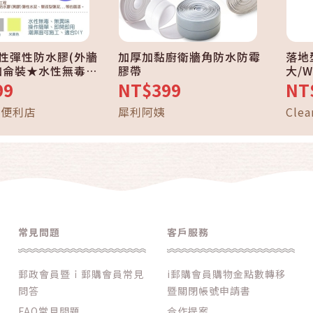
性彈性防水膠(外牆
加厚加黏廚衛牆角防水防霉
落地型
1加侖裝★水性無毒★
膠帶
大/W
施工★施工簡單，
99
NT$399
NT
金便利店
犀利阿姨
Cle
都乾
品、
鍋具
常見問題
客戶服務
郵政會員暨ｉ郵購會員常見
i郵購會員購物金點數轉移
問答
暨關閉帳號申請書
FAQ常見問題
合作提案