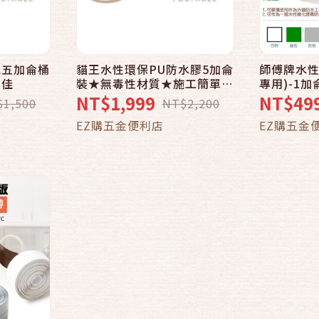
泥五加侖桶
貓王水性環保PU防水膠5加侖
師傅牌水性
性佳
裝★無毒性材質★施工簡單又
專用)-1
輕鬆
潮濕面可
NT$1,999
NT$49
$1,500
NT$2,200
合DIY
車
EZ購五金便利店
EZ購五金