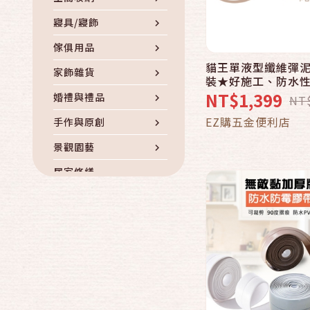
寢具/寢飾
傢俱用品
貓王單液型纖維彈
快速結帳
家飾雜貨
裝★好施工、防水
NT$1,399
婚禮與禮品
NT
加入購物
EZ購五金便利店
手作與原創
景觀園藝
居家修繕
五金DIY
收藏/藝術品
其他居家生活