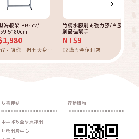
海報架 PB-72/
竹柄水膠刷★強力膠/白膠塗
59.5*80cm
刷最佳幫手
$1,980
NT$9
an7 - 讓你一週七天身心
EZ購五金便利店
淨！清潔用品、保健食
生活百貨、沖泡食品、
、廚房用具
友善連結
行動購物
中華郵政全球資訊網
郵政網購中心