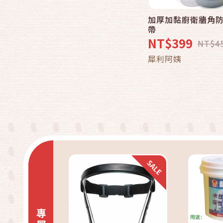
加厚加黏廚衛牆角
帶
NT$399
NT$4
犀利阿姨
快速結帳
加入購物車