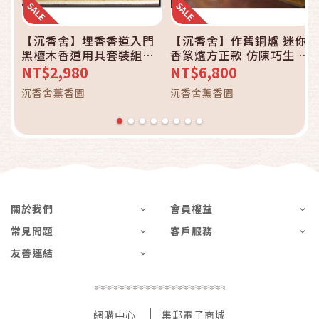
【沉香舍】埋香香道入門
【沉香舍】作舊銅爐 迷你
黑檀木香道用具套裝組合
香篆爐方正款 仿陳巧生 蘇
含七件組 聞香杯 炭盤架
州銅爐工廠 現貨不用等 含
NT$2,980
NT$6,800
方炭 香道灰
運附錦盒
沉香舍薰香園
沉香舍薰香園
關於我們
會員權益
常見問題
客戶服務
友善連結
網購中心
集郵電子商城