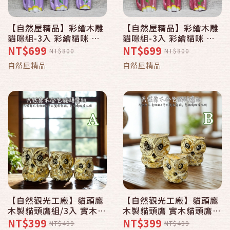
【自然屋精品】彩繪木雕
【自然屋精品】彩繪木雕
貓咪組-3入 彩繪貓咪 貓
貓咪組-3入 彩繪貓咪 貓
咪 貓 木雕動物 鄉村風 原
咪 貓 木雕動物 鄉村風 原
NT$699
NT$699
NT$800
NT$800
木貓咪 自然風 巴里島風
木貓咪 自然風 巴里島風
自然屋精品
自然屋精品
飾品 Cat
飾品 Cat
【自然觀光工廠】貓頭鷹
【自然觀光工廠】貓頭鷹
木製貓頭鷹組/3入 實木貓
木製貓頭鷹 實木貓頭鷹
頭鷹 原木貓頭鷹 守護神
原木貓頭鷹 守護神 白貓
NT$399
NT$399
NT$499
NT$499