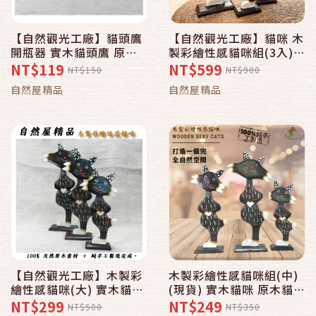
【自然觀光工廠】貓頭鷹
【自然觀光工廠】貓咪 木
開瓶器 實木貓頭鷹 原木
製彩繪性感貓咪組(3入)
貓頭鷹開瓶器 木雕精品
實木貓咪 原木貓咪 彩繪
NT$119
NT$599
NT$150
NT$900
峇里島風雕刻 Wooden
貓咪 木雕精品 峇里島風
自然屋精品
自然屋精品
Owl (現貨)
雕刻 Wooden Cat (現
貨)
【自然觀光工廠】木製彩
木製彩繪性感貓咪組(中)
繪性感貓咪(大) 實木貓咪
(現貨) 實木貓咪 原木貓咪
原木貓咪 彩繪貓咪 木雕
彩繪貓咪 木雕精品 峇里
NT$299
NT$249
NT$500
NT$350