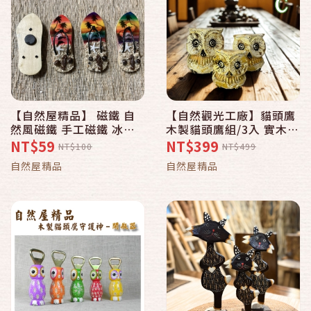
【自然屋精品】 磁鐵 自
【自然觀光工廠】貓頭鷹
然風磁鐵 手工磁鐵 冰箱
木製貓頭鷹組/3入 實木貓
貼 冰箱磁鐵 冰箱飾品 創
頭鷹 原木貓頭鷹 守護神
NT$59
NT$399
NT$100
NT$499
意磁鐵 磁鐵貼 -隨機出貨
貓頭鷹 白貓頭鷹 彩繪頭
自然屋精品
自然屋精品
鷹組7cm(台灣現貨)