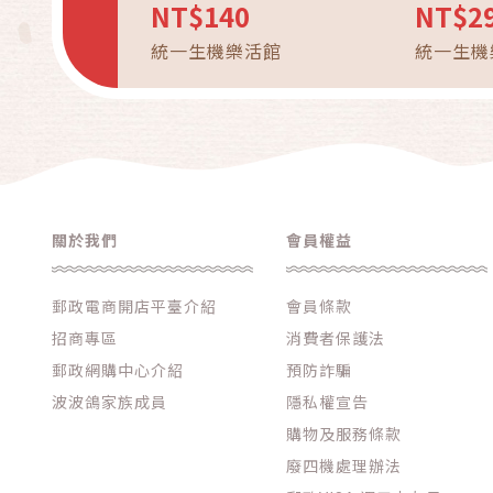
秋_免運
NT$140
NT$2
統一生機樂活館
統一生機
關於我們
會員權益
郵政電商開店平臺介紹
會員條款
招商專區
消費者保護法
郵政網購中心介紹
預防詐騙
波波鴿家族成員
隱私權宣告
購物及服務條款
廢四機處理辦法