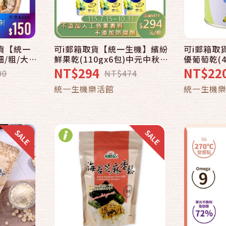
取貨【統一
可i郵箱取貨【統一生機】繽紛
可i郵箱取
快速結帳
/粗/大燕
鮮果乾(110gx6包)中元中秋_
優葡萄乾(4
免運
NT$294
NT$22
00
NT$474
車
加入購物車
統一生機樂活館
統一生機