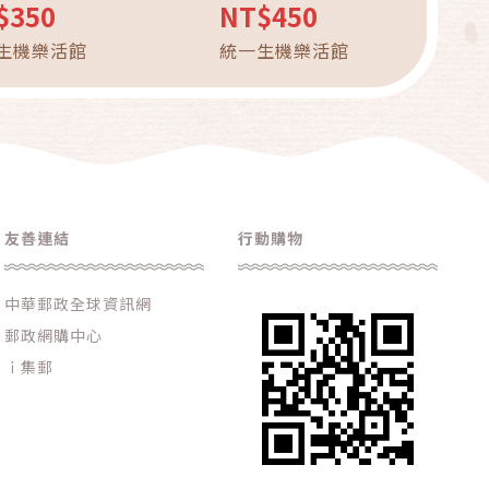
$350
NT$450
生機樂活館
統一生機樂活館
友善連結
行動購物
中華郵政全球資訊網
郵政網購中心
ｉ集郵