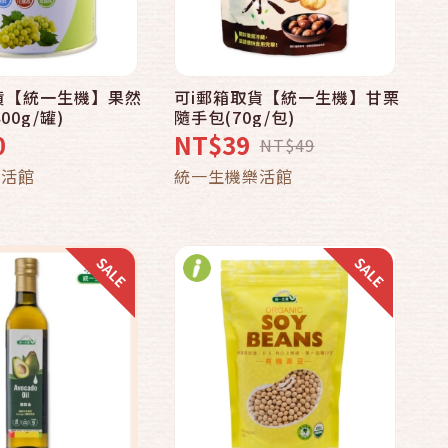
貨【統一生機】果然
可i郵箱取貨【統一生機】甘栗
快速結帳
快速結帳
00g/罐)
隨手包(70g/包)
0
NT$39
NT$49
加入購物車
加入購物車
樂活館
統一生機樂活館