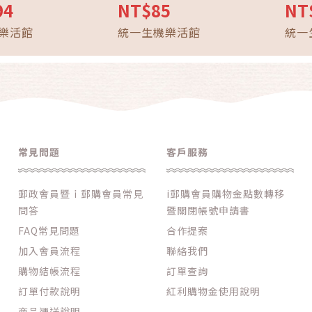
94
NT$85
NT
樂活館
統一生機樂活館
統一
常見問題
客戶服務
郵政會員暨ｉ郵購會員常見
i郵購會員購物金點數轉移
問答
暨關閉帳號申請書
FAQ常見問題
合作提案
加入會員流程
聯絡我們
購物結帳流程
訂單查詢
訂單付款說明
紅利購物金使用說明
商品運送說明