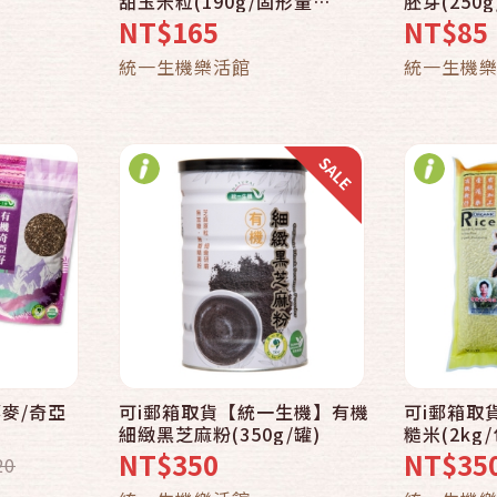
甜玉米粒(190g/固形量
胚芽(250g
到貨通知我
150gx3罐/組)
NT$165
NT$85
車
統一生機樂活館
統一生機
麥/奇亞
可i郵箱取貨【統一生機】有機
可i郵箱取
細緻黑芝麻粉(350g/罐)
糙米(2kg/
到貨通知我
NT$350
NT$35
20
車