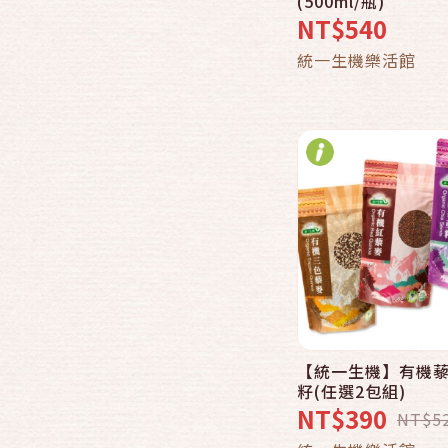
(500ml/瓶)
NT$540
加入購物
統一生機樂活館
【統一生機】有機藜
快速結帳
籽(任選2包組)
NT$390
NT$5
加入購物