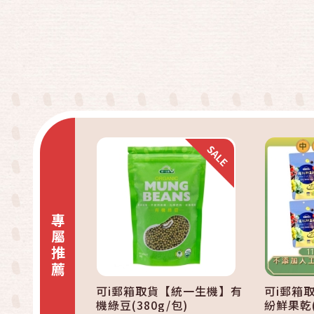
快速結帳
加入購物車
專屬推薦
可i郵箱取貨【統一生機】有
可i郵箱
機綠豆(380g/包)
紛鮮果乾(