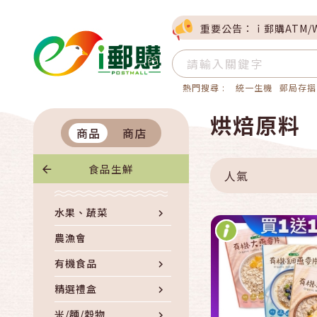
重要公告：ｉ郵購ATM/
熱門搜尋 :
統一生機
郵局存摺
快速結帳
烘焙原料
商品
商店
加入購物
食品生鮮
人氣
水果、蔬菜
農漁會
有機食品
精選禮盒
米/麵/穀物