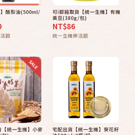
酪梨油(500ml/
可i郵箱取貨【統一生機】有機
快速結帳
快速結帳
黃豆(380g/包)
0
NT$86
加入購物車
加入購物車
樂活館
統一生機樂活館
貨【統一生機】小麥
宅配出貨【統一生機】葵花籽
快速結帳
快速結帳