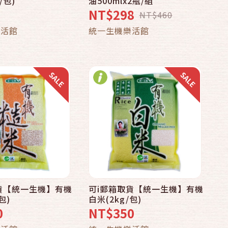
/包)
油500mlx2瓶/組
NT$298
NT$460
加入購物車
加入購物車
樂活館
統一生機樂活館
貨【統一生機】有機
可i郵箱取貨【統一生機】有機
快速結帳
快速結帳
包)
白米(2kg/包)
0
NT$350
加入購物車
加入購物車