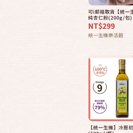
肉類食品
可i郵箱取貨【統一
快速結帳
海鮮食品
純杏仁粉(200g/包)
NT$299
素食
加入購物
統一生機樂活館
其他美食/特產
【統一生機】冷壓
快速結帳