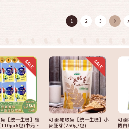
快速結帳
快速結帳
1
2
3
加入購物車
加入購物車
取貨【統一生機】繽
可i郵箱取貨【統一生機】小
可i
110gx6包)中元中
麥胚芽(250g/包)
機白米