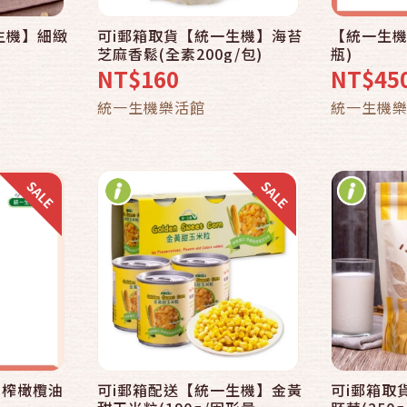
生機】細緻
可i郵箱取貨【統一生機】海苔
【統一生機】
快速結帳
芝麻香鬆(全素200g/包)
瓶)
NT$160
NT$45
車
加入購物車
統一生機樂活館
統一生機
初榨橄欖油
可i郵箱配送【統一生機】金黃
可i郵箱取