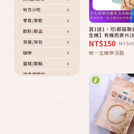
地方小吃
零食/果乾
買1送1，可i郵箱
快速結帳
飲料/飲品
生機】有機燕麥片(細
麥片/任選400g/包)
NT$150
茶葉/茶包
NT$3
加入購物
統一生機樂活館
咖啡
蛋糕/甜點
速食調理包
罐頭
滷製品/滷味
南北貨/乾貨
調味品/香料/油
冷凍冷藏