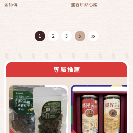
金師傅
盛香珍點心舖
1
2
3
專屬推薦