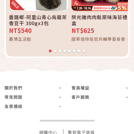
番路鄉-阿里山青心烏龍茶
榮光豬肉肉鬆原味海苔禮
香豆干 300gx3包
盒
NT$540
NT$625
農情生活館
國軍退除役官兵輔導委員會彰
化農場
關於我們
會員權益
常見問題
客戶服務
友善連結
網購中心
集郵電子商城