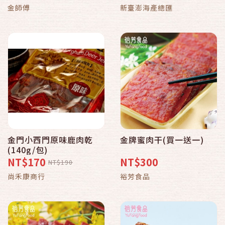
金師傅
新臺澎海產總匯
金門小西門原味鹿肉乾
金牌蜜肉干(買一送一)
(140g/包)
NT$170
NT$300
NT$190
尚禾康商行
裕芳食品