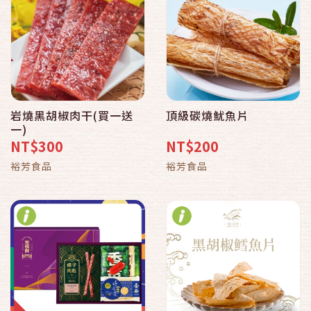
岩燒黑胡椒肉干(買一送
頂級碳燒魷魚片
一)
NT$300
NT$200
裕芳食品
裕芳食品