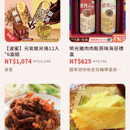
【波蜜】元氣糙米捲12入
榮光豬肉肉鬆原味海苔禮
*6盒組
盒
NT$1,074
NT$625
NT$1,440
NT$741
波蜜
國軍退除役官兵輔導委員會
彰化農場