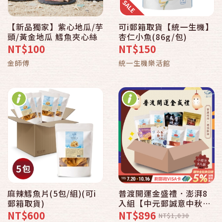
【新品獨家】紫心地瓜/芋
可i郵箱取貨【統一生機】
頭/黃金地瓜 鱈魚夾心絲
杏仁小魚(86g/包)
NT$100
NT$150
金師傅
統一生機樂活館
麻辣鱈魚片(5包/組)(可i
普渡開運金盛禮．澎湃8
郵箱取貨)
入組【中元郵誠意中秋滿
心意】
NT$600
NT$896
NT$1,030