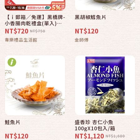
【ｉ郵箱／免運】黑橋牌-
黑胡椒鱈魚片
小香腸肉乾禮盒(單入)
【中元郵誠意中秋滿心
NT$720
NT$120
NT$750
意】
韋樂禮品生活館
金師傅
鮭魚片
盛香珍 杏仁小魚
100gX10包入/箱
NT$120
NT$1,120
NT$1,680