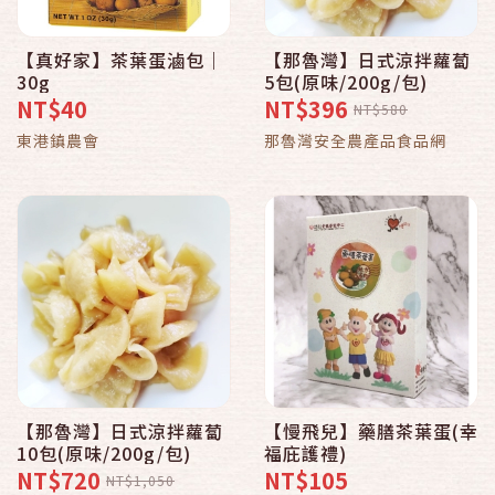
【真好家】茶葉蛋滷包｜
【那魯灣】日式涼拌蘿蔔
30g
5包(原味/200g/包)
NT$40
NT$396
NT$580
東港鎮農會
那魯灣安全農產品食品網
【那魯灣】日式涼拌蘿蔔
【慢飛兒】藥膳茶葉蛋(幸
10包(原味/200g/包)
福庇護禮)
NT$720
NT$105
NT$1,050