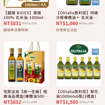
【囍瑞 BIOES】萊瑞
【Olitalia奧利塔】特級
100% 玄米油-1000ml*4
冷壓橄欖油＋ 玄米油
入
1000ml*2瓶
NT$831
NT$1,060
NT$1,720
NT$1,180
囍瑞樂活購物網
好健康生活館
宅配出貨【統一生機】經
【Olitalia奧利塔】葵花
典油品禮盒(橄欖油500m
油1000mlx6瓶(3禮盒)
＋酪梨油500ml/盒)
NT$832
NT$1,500
NT$1,040
NT$1,740