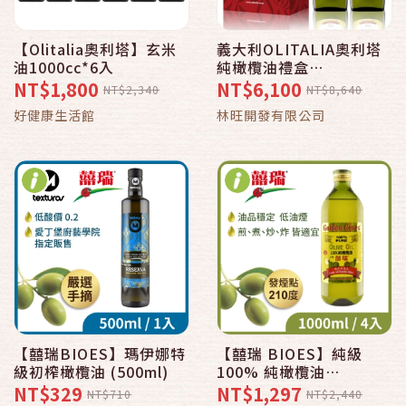
【Olitalia奧利塔】玄米
義大利OLITALIA奧利塔
油1000cc*6入
純橄欖油禮盒
組-1000ml*2－－-6組/
NT$1,800
NT$6,100
NT$2,340
NT$8,640
箱
好健康生活館
林旺開發有限公司
【囍瑞BIOES】瑪伊娜特
【囍瑞 BIOES】純級
級初榨橄欖油 (500ml)
100% 純橄欖油
(1000ml)
NT$329
NT$1,297
NT$710
NT$2,440