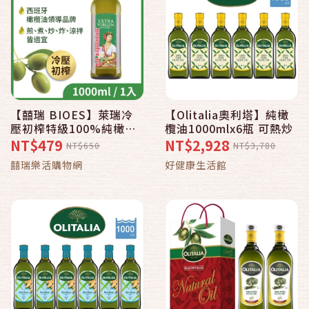
【囍瑞 BIOES】萊瑞冷
【Olitalia奧利塔】純橄
壓初榨特級100%純橄欖
欖油1000mlx6瓶 可熱炒
油(1000ml)
NT$479
NT$2,928
NT$650
NT$3,780
囍瑞樂活購物網
好健康生活館