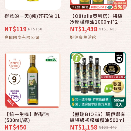
得意的一天(純)芥花油 1L
【Olitalia奧利塔】特級
冷壓橄欖油1000ml*2瓶
組(加贈茉莉義大利麵1包
NT$119
NT$1,438
NT$150
NT$1,600
500g)【中元滿誠意中秋
高億國際有限公司
好健康生活館
滿心意】
【統一生機】酪梨油
【囍瑞BIOES】瑪伊娜有
(500ml/瓶)
機特級初榨橄欖油500ml
NT$450
NT$1,158
NT$3,440