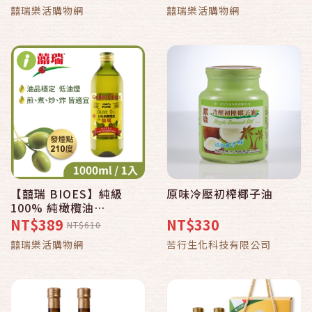
囍瑞樂活購物網
囍瑞樂活購物網
【囍瑞 BIOES】純級
原味冷壓初榨椰子油
100% 純橄欖油
(1000ml)
NT$389
NT$330
NT$610
囍瑞樂活購物網
苦行生化科技有限公司