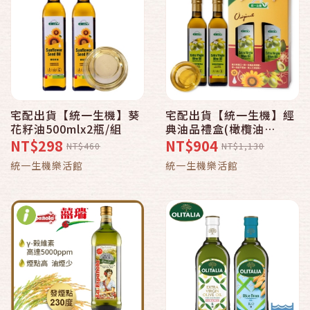
宅配出貨【統一生機】葵
宅配出貨【統一生機】經
花籽油500mlx2瓶/組
典油品禮盒(橄欖油
500mlx2瓶/盒)
NT$298
NT$904
NT$460
NT$1,130
統一生機樂活館
統一生機樂活館