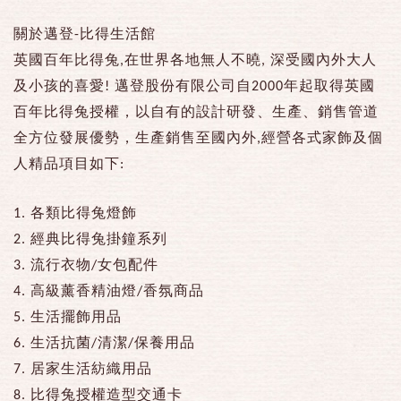
關於邁登
比得生活館
-
英國百年比得兔
在世界各地無人不曉
深受國內外大人
,
,
及小孩的喜愛
邁登股份有限公司自
年起取得英國
!
2000
百年比得兔授權，以自有的設計研發、生產、銷售管道
全方位發展優勢，生產銷售至國內外
經營各式家飾及個
,
人精品項目如下
:
各類比得兔燈飾
1.
經典比得兔掛鐘系列
2.
流行衣物
女包配件
3.
/
高級薰香精油燈
香氛商品
4.
/
生活擺飾用品
5.
生活抗菌
清潔
保養用品
6.
/
/
居家生活紡織用品
7.
比得兔授權造型交通卡
8.