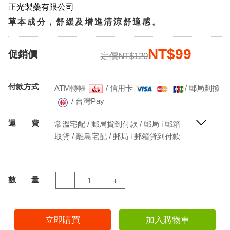
正光製藥有限公司
草本成分，舒緩及增進清涼舒適感。
NT$99
促銷價
定價NT$120
付款方式
ATM轉帳
/
信用卡
/
郵局劃撥
/
台灣Pay
運 費
常溫宅配 / 郵局貨到付款 / 郵局 i 郵箱
取貨 / 離島宅配 / 郵局 i 郵箱貨到付款
數 量
–
＋