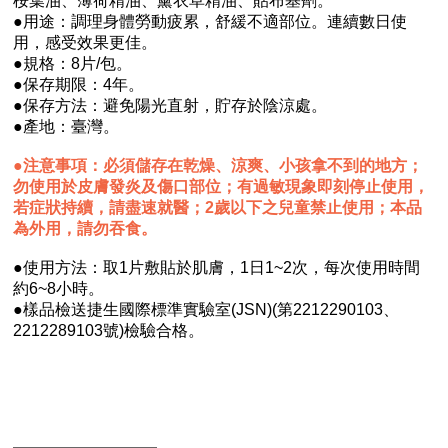
桉葉油、薄荷精油、薰衣草精油、貼布基劑。
●
用途：調理身體勞動疲累，舒緩不適部位。連續數日使
用，感受效果更佳。
●
規格：8片/包。
●
保存期限：4年。
●
保存方法：避免陽光直射，貯存於陰涼處。
●
產地：臺灣。
●
注意事項：必須儲存在乾燥、涼爽、小孩拿不到的地方；
勿使用於皮膚發炎及傷口部位；有過敏現象即刻停止使用，
若症狀持續，請盡速就醫；2歲以下之兒童禁止使用；本品
為外用，請勿吞食。
●
使用方法：取1片敷貼於肌膚，1日1~2次，每次使用時間
約6~8小時。
●
樣品檢送捷生國際標準實驗室(JSN)(第2212290103、
2212289103號)檢驗合格。