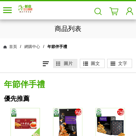
商品列表
首頁
/
網購中心
/
年節伴手禮
圖片
圖文
文字
年節伴手禮
優先推薦