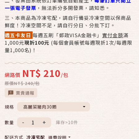
二、發票由系統依訂單編號自動產生，
每筆訂單只開立
一張電子發票
，無法拆分多開發票，請知悉。
三、本商品為冷凍宅配，請自行備妥冷凍空間以保商品
鮮度！冷凍空間不足，請自行分日、分批下訂。
週五卡友日
每週五刷「郵政VISA金融卡」
實付金額
滿
1,000元
現折100元
(每個會員帳號每週現折1次/每週限
量1,000名)！
NT$ 210
網路價
/包
原價NT$ 240/包
賣貴通報
規格
高麗菜豬肉30顆
-
+
數量
庫存>10件
配送方式
冷凍宅配
運費說明