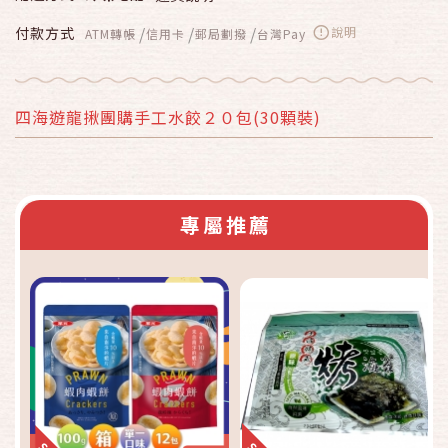
/
/
/
付款方式
說明
ATM轉帳
信用卡
郵局劃撥
台灣Pay
四海遊龍揪團購手工水餃２０包(30顆裝)
專屬推薦