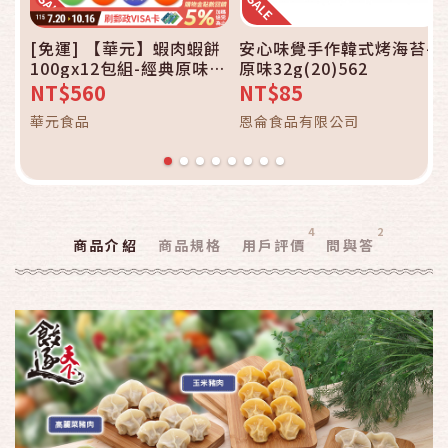
[免運] 【華元】蝦肉蝦餅
安心味覺手作韓式烤海苔-
100gx12包組-經典原味/
原味32g(20)562
我好辣風味【中元滿誠意
NT$560
NT$85
中秋滿心意】
華元食品
恩侖食品有限公司
4
2
商品介紹
商品規格
用戶評價
問與答