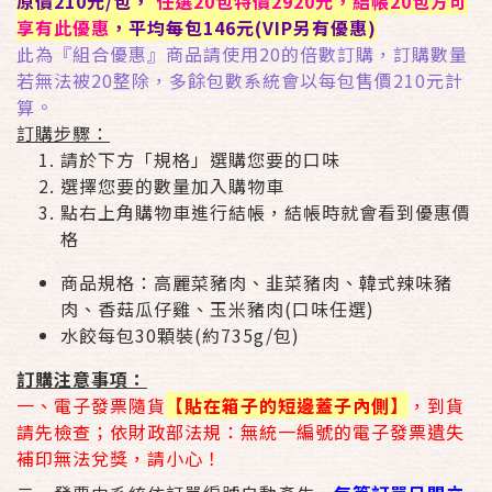
原價210元/包，
任選20包特價2920元，結帳20包方可
享有此優惠
，平均每包146元(VIP另有優惠)
此為『組合優惠』商品請使用20的倍數訂購，訂購數量
若無法被20整除，多餘包數系統會以每包售價210元計
算。
訂購步驟：
請於下方「規格」選購您要的口味
選擇您要的數量加入購物車
點右上角購物車進行結帳，結帳時就會看到優惠價
格
商品規格：高麗菜豬肉、韭菜豬肉、韓式辣味豬
肉、香菇瓜仔雞、玉米豬肉(口味任選)
水餃每包30顆裝(約735g/包)
訂購注意事項：
一、電子發票隨貨
【貼在箱子的短邊蓋子內側】
，到貨
請先檢查；依財政部法規：無統一編號的電子發票遺失
補印無法兌獎，請小心！