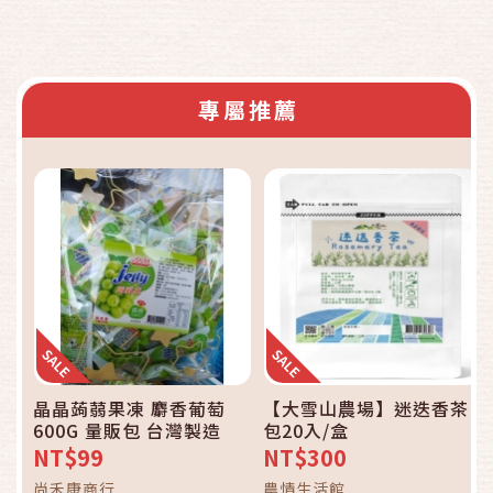
專屬推薦
晶晶蒟蒻果凍 麝香葡萄
【大雪山農場】迷迭香茶
600G 量販包 台灣製造
包20入/盒
NT$99
NT$300
尚禾康商行
農情生活館