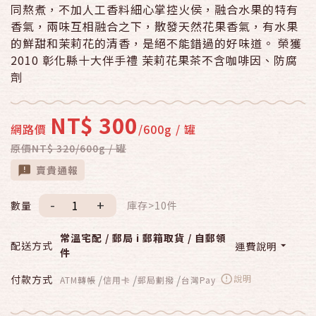
同熬煮，不加人工香料細心掌控火侯，融合水果的特有
香氣，兩味互相融合之下，散發天然花果香氣，有水果
的鮮甜和茉莉花的清香，是絕不能錯過的好味道。 榮獲
2010 彰化縣十大伴手禮 茉莉花果茶不含咖啡因、防腐
劑
NT$ 300
網路價
/600g / 罐
原價NT$ 320/600g / 罐
賣貴通報
-
+
數量
庫存>10件
常溫宅配 / 郵局 i 郵箱取貨 / 自郵領
配送方式
運費說明
件
/
/
/
付款方式
說明
ATM轉帳
信用卡
郵局劃撥
台灣Pay