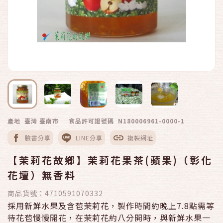
產地 臺灣 臺南市
食品許可證號碼 N180006961-0000-1
臉書分享
LINE分享
複製網址
【茉莉花故鄉】茉莉花果茶(蘋果)（彰化
花壇）無香料
商品貨號：
4710591070332
採用新鮮水果及含苞茉莉花，製作時間約晚上7.8點需等
待花苞慢慢開花，在茉莉花約八分開時，與新鮮水果一