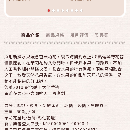
0
0
商品介紹
商品規格
用戶評價
問與答
採用新鮮水果及含苞茉莉花，製作時間約晚上7.8點需等待花苞
慢慢開花，在茉莉花約八分開時，與新鮮水果一同熬煮，不加
人工香料細心掌控火侯，融合水果的特有香氣，兩味互相融合
之下，散發天然花果香氣，有水果的鮮甜和茉莉花的清香，是
絕不能錯過的好味道。
榮獲2010 彰化縣十大伴手禮
茉莉花果茶不含咖啡因、防腐劑
成分 : 鳳梨、蘋果、新鮮茉莉、冰糖、砂糖、檸檬原汁
重量 : 600g / 罐
茉莉花產地:台灣(彰化花壇)
食品業者登入字號 : N180006961-00000-1
產品已投保產品責任險，保單號碼: 22A0029871