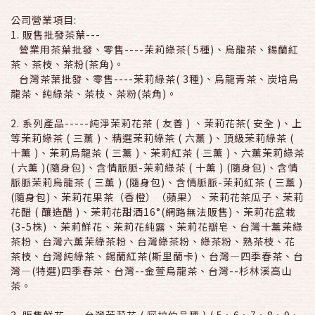
公司營業項目:
1. 販售批發茶葉---
營業用茶葉批發、零售----茉莉綠茶( 5種)、烏龍茶、錫蘭紅
茶、茶枝、茶粉(茶角)。
台灣茶葉批發、零售----茉莉綠茶( 3種)、烏龍青茶、炭培烏
龍茶、純綠茶、茶枝、茶粉(茶角)。
2. 系列產品-----純淨茉莉花茶 ( 友善 ) 、茉莉花茶( 安全 )、上
等茉莉綠茶 ( 三薰 )、精選茉莉綠茶 ( 六薰 )、頂級茉莉綠茶 (
十薰 )、茉莉烏龍茶 ( 三薰 )、茉莉紅茶 ( 三薰 )、六薰茉莉綠茶
( 六薰 )(隨身包)、含情脈脈-茉莉綠茶 ( 十薰 ) (隨身包)、含情
脈脈茉莉烏龍茶 ( 三薰 ) (隨身包)、含情脈脈-茉莉紅茶 ( 三薰 )
(隨身包)、茉莉花果茶（香橙）（蘋果）、茉莉花茶瓜子、茉莉
花醋 ( 釀造醋 )、茉莉花甜酒16°(網路無法販售)、茉莉花盆栽
(3-5株) 、茉莉鮮花、茉莉花純露、茉莉花瓣皂、台灣十薰茉綠
茶粉、台灣六薰茉綠茶粉、台灣綠茶粉、綠茶粉、熟茶枝、花
茶枝、台灣純綠茶、錫蘭紅茶(斯里蘭卡)、台灣—四季春茶、台
灣—(特選)四季春茶、台灣--金萱烏龍茶、台灣--杉林溪高山
茶。