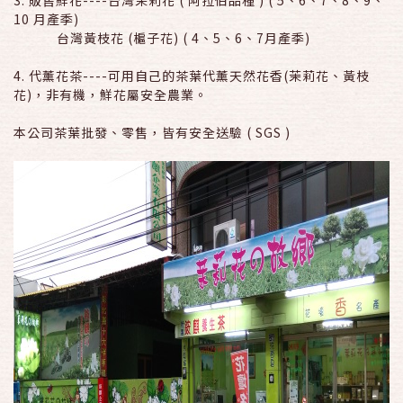
3. 販售鮮花----台灣茉莉花 ( 阿拉伯品種 ) ( 5、6、7、8、9、
10 月產季)
台灣黃枝花 (槴子花) ( 4、5、6、7月產季)
4. 代薰花茶----可用自己的茶葉代薰天然花香(茉莉花、黃枝
花)，非有機，鮮花屬安全農業。
本公司茶葉批發、零售，皆有安全送驗 ( SGS )