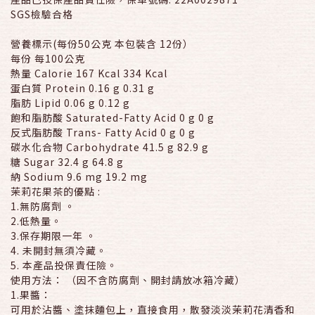
SGS檢驗合格
營養標示(每份50公克 本包裝含 12份）
每份 每100公克
熱量 Calorie 167 Kcal 334 Kcal
蛋白質 Protein 0.16 g 0.31 g
脂肪 Lipid 0.06 g 0.12 g
飽和脂肪酸 Saturated-Fatty Acid 0 g 0 g
反式脂肪酸 Trans- Fatty Acid 0 g 0 g
碳水化合物 Carbohydrate 41.5 g 82.9 g
糖 Sugar 32.4 g 64.8 g
納 Sodium 9.6 mg 19.2 mg
茉莉花果茶的優點 :
1.無防腐劑 。
2.低熱量。
3.保存期限一年 。
4. 未開封無須冷藏。
5. 本產品投保責任險。
使用方法： （因不含防腐劑、開封請放冰箱冷藏）
1.果醬：
可用於沾醬、塗抹麵包上，直接食用，散發淡淡茉莉花清香和