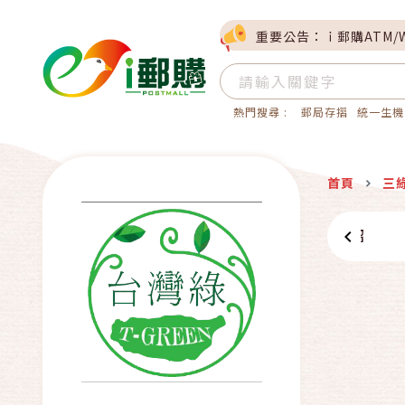
重要公告：ｉ郵購ATM/
熱門搜尋 :
郵局存摺
統一生機
首頁
三
商店介紹