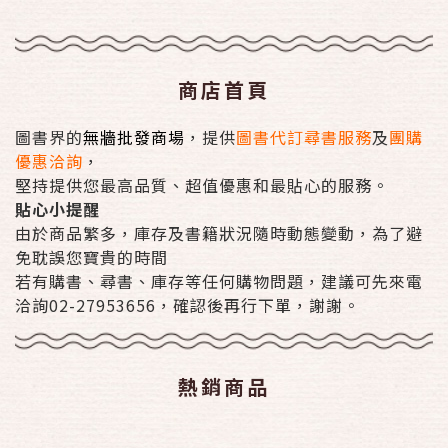
商店首頁
圖書界的
無牆批發商場
，提供
圖書代訂尋書服務
及
團購
優惠洽詢
，
堅持提供您最高品質、超值優惠和最貼心的服務。
貼心小提醒
由於商品繁多，庫存及書籍狀況隨時動態變動，為了避
免耽誤您寶貴的時間
若有購書、尋書、庫存等任何購物問題，建議可先來電
洽詢02-27953656，確認後再行下單，謝謝。
熱銷商品