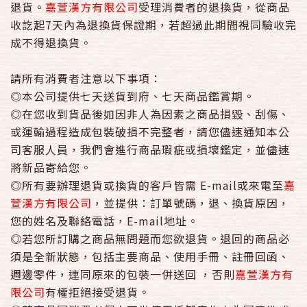
退貨。
嘉萱漢方有限公司
受理消費者的退換貨，從商品
收訖起7天內為退換貨保證期，若超過此期間視同驗收完
成不得退換貨。
請所有消費者注意以下事項：
◎
本公司提供七天送貨到府、七天商品鑑賞期
。
◎在您收到貨品後如因非人為因素之商品損毀、刮傷、
或運輸過程造成包裝破損不完整者，請您儘速通知本公
司客服人員，我們會進行商品瑕疵或損壞鑑定，並儘速
將新品寄給您。
◎所有要辦理退貨或換貨的客戶皆需 E-mail或來電至
嘉
萱漢方有限公司
，並提供：訂單號碼，退、換貨原因，
您的姓名及聯絡電話，E-mail地址。
◎若您所訂購之商品無問題而您欲退貨。退回的商品必
須是全新狀態，包括主要商品、使用手冊、註冊回函、
週邊零件，連同原來的包裝一併送回 ，否則
嘉萱漢方有
限公司
有權拒絕接受退貨。