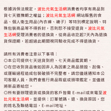
根據消保法規定，
波比元氣生活網
消費者均享有商品到
貨七天猶豫期之權益；
波比元氣生活網
網站販售的食
品、個人衛生用品(內衣褲、襪子）等特別標定說明、特
殊包裝商品等不得拆封，否則恕不接受退貨。
波比元氣
生活網
受理消費者的退換貨，從商品收訖起7天內為退換
貨保證期，若超過此期間視同驗收完成不得退換貨。
請所有消費者注意以下事項：
◎
本公司提供七天送貨到府、七天商品鑑賞期
。
◎在您收到貨品後如因非人為因素之商品損毀、刮傷、
或運輸過程造成包裝破損不完整者，請您儘速通知本公
司客服人員，我們會進行商品瑕疵或損壞鑑定，並儘速
將新品寄給您。
◎所有要辦理退貨或換貨的客戶皆需 E-mail或來電至
波
比元氣生活網
，並提供：訂單號碼，退、換貨原因，您
的姓名及聯絡電話，E-mail地址。