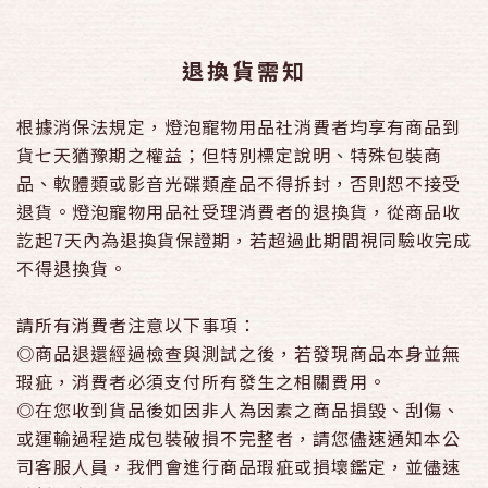
退換貨需知
根據消保法規定，燈泡寵物用品社消費者均享有商品到
貨七天猶豫期之權益；但特別標定說明、特殊包裝商
品、軟體類或影音光碟類產品不得拆封，否則恕不接受
退貨。燈泡寵物用品社受理消費者的退換貨，從商品收
訖起7天內為退換貨保證期，若超過此期間視同驗收完成
不得退換貨。
請所有消費者注意以下事項：
◎商品退還經過檢查與測試之後，若發現商品本身並無
瑕疵，消費者必須支付所有發生之相關費用。
◎在您收到貨品後如因非人為因素之商品損毀、刮傷、
或運輸過程造成包裝破損不完整者，請您儘速通知本公
司客服人員，我們會進行商品瑕疵或損壞鑑定，並儘速