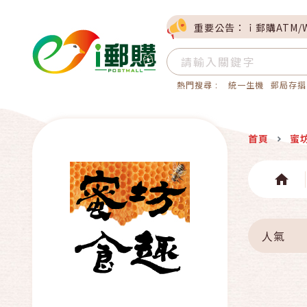
重要公告：ｉ郵購ATM/
熱門搜尋 :
統一生機
郵局存摺
首頁
蜜
人氣