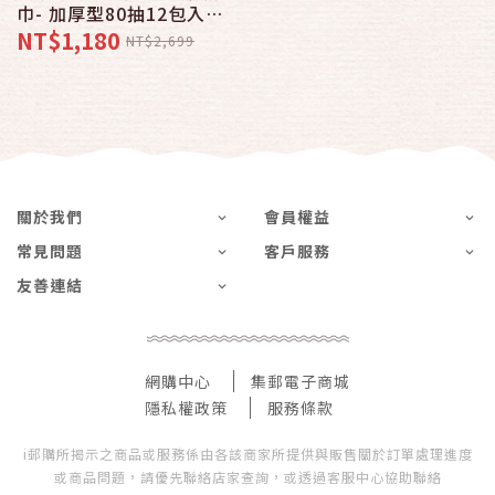
巾- 加厚型80抽12包入x3
箱組 純水濕紙巾 食品級
NT$1,180
NT$2,699
成分 無酒精
關於我們
會員權益
常見問題
客戶服務
友善連結
網購中心
集郵電子商城
隱私權政策
服務條款
i郵購所揭示之商品或服務係由各該商家所提供與販售關於訂單處理進度
或商品問題，請優先聯絡店家查詢，或透過客服中心協助聯絡