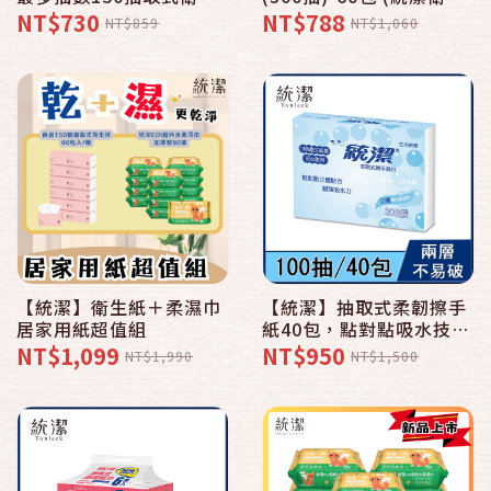
紙，抽數多，紙質佳，包
紙系列)
NT$730
NT$788
NT$859
NT$1,060
裝美，符合每個人的需求
【統潔】衛生紙＋柔濕巾
【統潔】抽取式柔韌擦手
居家用紙超值組
紙40包，點對點吸水技
術，品質有保障
NT$1,099
NT$950
NT$1,990
NT$1,500