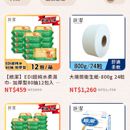
【統潔】EDI超純水柔濕
大捲筒衛生紙-800g 24粒
巾- 加厚型80抽12包入 超
純水濕紙巾 食品級成分
NT$459
NT$1,260
NT$899
NT$1,790
無酒精