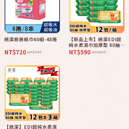
統潔廚房紙巾60組-48捲
【新品上市】統潔EDI超
純水柔濕巾加厚型 80抽
x12包入/箱 超純水濕紙巾
NT$720
NT$590
NT$799
NT$899
食品級成分 無酒精
【統潔】EDI超純水柔濕