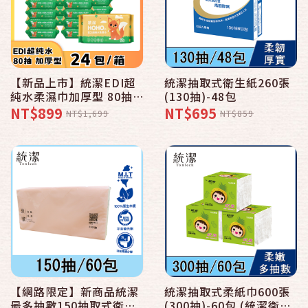
【新品上市】統潔EDI超
統潔抽取式衛生紙260張
純水柔濕巾加厚型 80抽
(130抽)-48包
x24包入/箱 超純水濕紙巾
NT$899
NT$695
NT$1,699
NT$859
食品級成分 無酒精
【網路限定】新商品統潔
統潔抽取式柔紙巾600張
最多抽數150抽取式衛生
(300抽)-60包 (統潔衛生