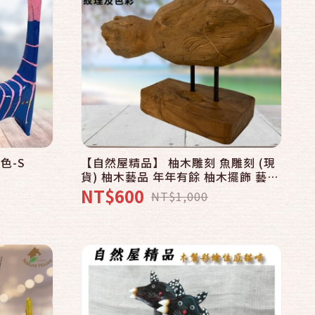
快速結帳
加入購物車
色-S
【自然屋精品】 柚木雕刻 魚雕刻 (現
貨) 柚木藝品 年年有餘 柚木擺飾 藝術
雕刻 巴里島手工木雕 擺設 裝飾 (A)
NT$600
NT$1,000