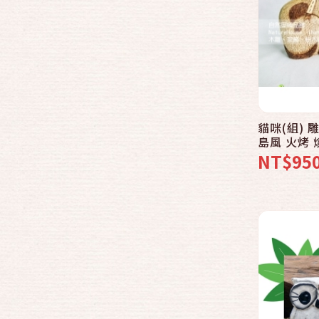
精品木製擺飾品區
創意DIY材料、親子素材區
天然手工風鈴區
花器花瓶花架花盆區
創意手工燈具區
貓咪(組) 雕刻 木雕 擺飾 裝飾品 峇里
自然材質文具區
島風 火烤
NT$95
手工帽子風巾手飾區
出清特賣區
爬藤木蛇藤木竹枝原木乾燥花區
零碼鞋特賣區
捕夢網系列商品區
復古迷你腳踏車機車汽車
印第安酋長帽