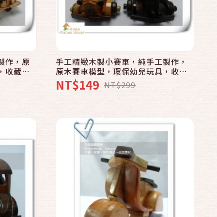
快速結帳
加入購物車
製作，原
手工精緻木製小賽車，純手工製作，
，收藏裝
原木賽車模型，環保幼兒玩具，收藏
飾辦公室
裝飾，創意藝品精品，居家擺飾辦公
NT$149
NT$299
室小物，生日禮物禮品