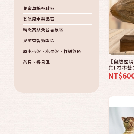
兒童草編拖鞋區
其他原木製品區
精緻高級燭台香氛區
兒童益智遊戲區
原木茶盤、水果盤、竹編籃區
【自然屋精
茶具、餐具區
貨) 柚木藝
木製藝品裝飾品區
雕刻 巴里島
NT$60
自然材質面紙盒區
草編桌墊、杯墊區
自然草編包包區
手工竹製創意品區
精製高級燭臺香氛區