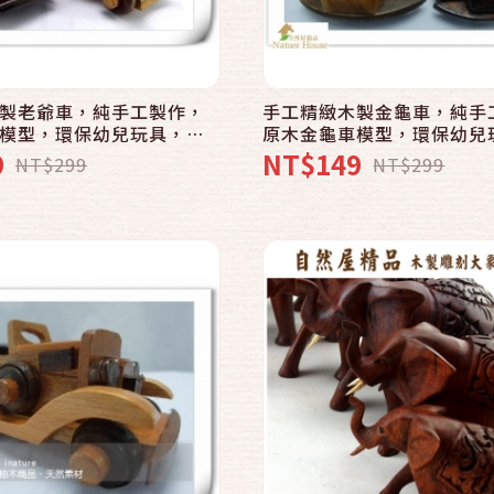
快速結帳
快速結帳
加入購物車
加入購物車
製老爺車，純手工製作，
手工精緻木製金龜車，純手
模型，環保幼兒玩具，收
原木金龜車模型，環保幼兒
意藝品精品，居家擺飾辦
藏裝飾，創意藝品精品，居
9
NT$149
NT$299
NT$299
生日禮物禮品
公室小物，生日禮物禮品