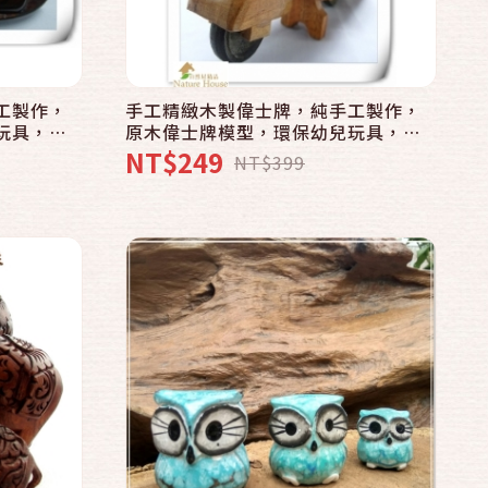
快速結帳
加入購物車
工製作，
手工精緻木製偉士牌，純手工製作，
玩具，收
原木偉士牌模型，環保幼兒玩具，收
家擺飾辦
藏裝飾，創意藝品精品，居家擺飾辦
NT$249
NT$399
公室小物，生日禮物禮品