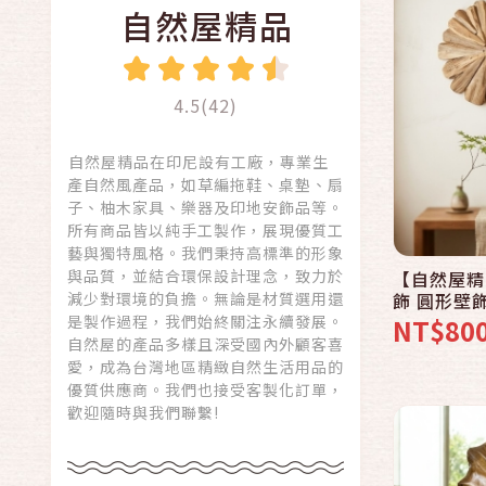
自然屋精品
4.5(42)
自然屋精品在印尼設有工廠，專業生
產自然風產品，如草編拖鞋、桌墊、扇
子、柚木家具、樂器及印地安飾品等。
所有商品皆以純手工製作，展現優質工
藝與獨特風格。我們秉持高標準的形象
與品質，並結合環保設計理念，致力於
【自然屋精
減少對環境的負擔。無論是材質選用還
飾 圓形壁
牆面裝飾 
是製作過程，我們始終關注永續發展。
NT$80
自然紋理居
自然屋的產品多樣且深受國內外顧客喜
愛，成為台灣地區精緻自然生活用品的
優質供應商。我們也接受客製化訂單，
歡迎隨時與我們聯繫!