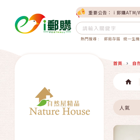
重要公告：ｉ郵購ATM/
熱門搜尋 :
郵局存摺
統一生機
首頁
自
人氣