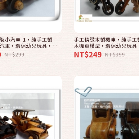
快速結帳
快速結帳
加入購物車
加入購物車
製小汽車-1，純手工製
手工精緻木製機車，純手工
汽車，環保幼兒玩具，收
木機車模型，環保幼兒玩具
意藝品精品，居家擺飾辦
飾，創意藝品精品，居家擺
9
NT$249
NT$299
NT$399
生日禮物禮品
小物，生日禮物禮品