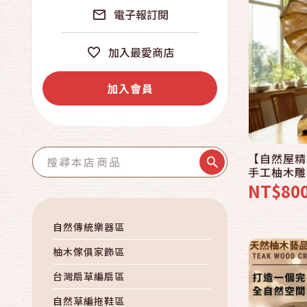
電子報訂閱
加入最愛商店
加入會員
【自然屋精
手工柚木雕
Decor 
NT$80
工木雕 擺設
自然傳統樂器區
柚木傢俱家飾區
台灣扇草編扇區
自然草編拖鞋區