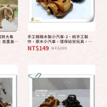
快速結帳
加入購物車
 招財大象
手工精緻木製小汽車-2，純手工製
象 峇里島
作，原木小汽車，環保幼兒玩具，收
自然屋尋寶
藏裝飾，創意藝品精品，居家擺飾辦
NT$149
NT$299
公室小物，生日禮物禮品