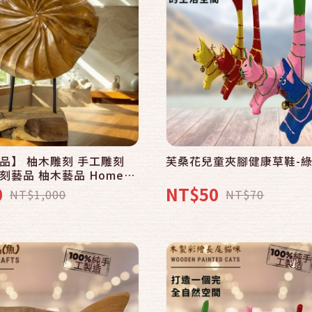
快速結帳
快速結帳
加入購物車
加入購物車
品】 柚木雕刻 手工雕刻
芙桑花兒童夾腳健康草鞋-綠
刻藝品 柚木藝品 Home
柚木擺飾 藝術雕刻 巴里島手
0
NT$50
NT$1,000
NT$70
 裝飾