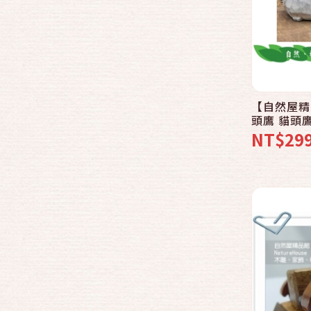
獨家手工雕刻字母、數字
燒烙火烤木雕雕刻區
手環手鍊耳環飾品區
陶瓷區
【自然屋精
頭鷹 貓頭
鷹 巴里島
NT$29
色!