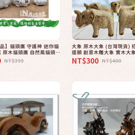
快速結帳
快速結帳
加入購物車
加入購物車
品】貓頭鷹 守護神 迷你貓
大象 原木大象 (台灣現貨)
鷹 原木貓頭鷹 自然風貓頭
還願 創意木雕大象 實木大
風飾品-下標後請告知所需顏
風大象 Elephant 歡迎來
9
NT$300
NT$399
NT$400