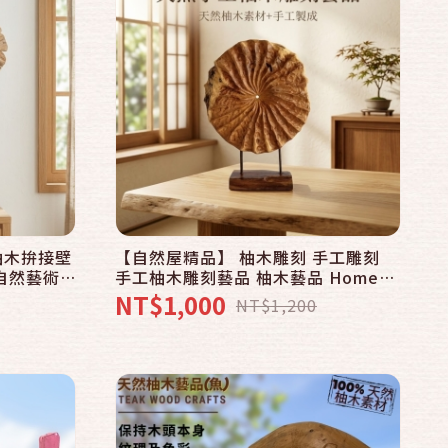
快速結帳
加入購物車
柚木拚接壁
【自然屋精品】 柚木雕刻 手工雕刻
 自然藝術
手工柚木雕刻藝品 柚木藝品 Home
特自然風格
Decor 柚木擺飾 藝術雕刻 巴里島手
NT$1,000
NT$1,200
皆適用
工木雕 擺設 裝飾