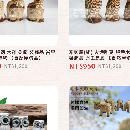
快速結帳
快速結帳
加入購物車
加入購物車
貓頭鷹(組) 火烤雕刻 燒烤木雕 擺飾
 燒烤 【自然屋精品】
裝飾品 峇里島風 【
0
NT$950
NT$1,200
NT$1,200