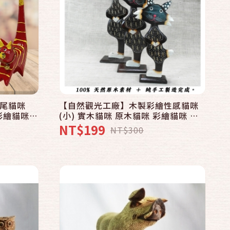
快速結帳
加入購物車
長尾貓咪
【自然觀光工廠】木製彩繪性感貓咪
 彩繪貓咪
(小) 實木貓咪 原木貓咪 彩繪貓咪 木
彩繪貓(4
雕精品 峇里島風雕刻 Wooden Cat
NT$199
NT$300