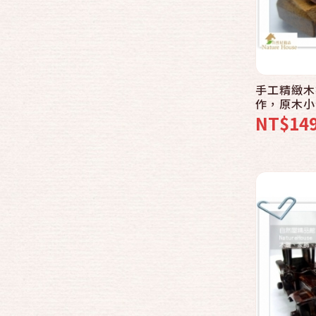
手工精緻木
作，原木小
藏裝飾，創
NT$14
公室小物，