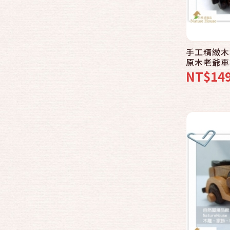
手工精緻木
原木老爺車
藏裝飾，創
NT$14
公室小物，