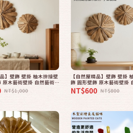
快速結帳
快速結帳
加入購物車
加入購物車
品】壁飾 壁掛 柚木拚接壁
【自然屋精品】壁飾 壁掛 
飾 原木藝術壁掛 自然藝術
飾 圓形壁飾 原木藝術壁掛
手工拚接展現獨特自然風格
牆面裝飾 手工拚接展現獨
0
NT$600
NT$1,000
NT$800
家、民宿、飯店皆適用
自然紋理居家、民宿、飯店