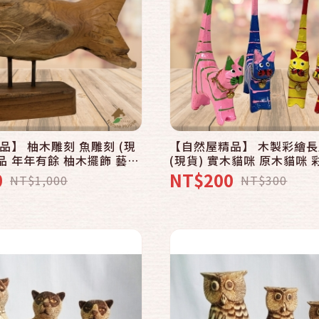
快速結帳
快速結帳
加入購物車
加入購物車
品】 柚木雕刻 魚雕刻 (現
【自然屋精品】 木製彩繪
品 年年有餘 柚木擺飾 藝術
(現貨) 實木貓咪 原木貓咪
手工木雕 擺設 裝飾 (E)
木雕精品 峇里島風雕刻 雕刻
0
NT$200
NT$1,000
NT$300
入/組)