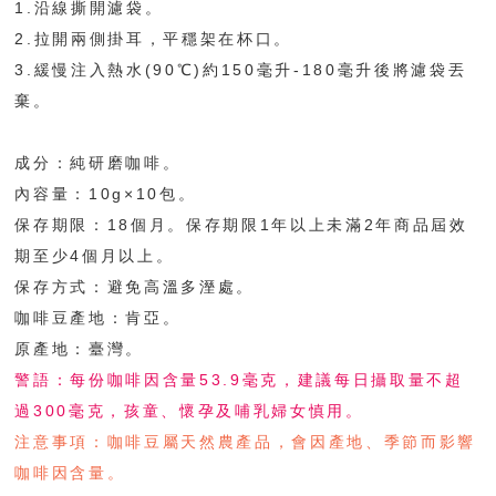
1.沿線撕開濾袋。
2.拉開兩側掛耳，平穩架在杯口。
3.緩慢注入熱水(90℃)約150毫升-180毫升後將濾袋丟
棄。
成分：純研磨咖啡。
內容量：10g×10包。
保存期限：18個月。保存期限1年以上未滿2年商品屆效
期至少4個月以上。
保存方式：避免高溫多溼處。
咖啡豆產地：肯亞。
原產地：臺灣。
警語：每份咖啡因含量53.9毫克，建議每日攝取量不超
過300毫克，孩童、懷孕及哺乳婦女慎用。
注意事項：咖啡豆屬天然農產品，會因產地、季節而影響
咖啡因含量。