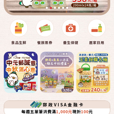
食品生鮮
餐旅票券
養生保健
居家日用
郵政VISA金融卡
每週五單筆消費滿
1,000元
現折
100
元