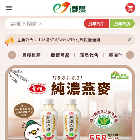
搜尋商品
搜尋商店
重要公告：ｉ郵購ATM/WebATM付款限額通知
農糧推薦
關懷農產
郵局代售
臺灣伴手