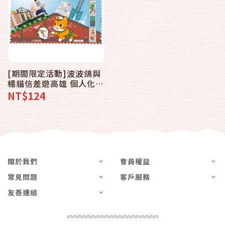
[期間限定活動]波波鴿與
橘貓信差遊高雄 個人化郵
票
NT$124
關於我們
會員權益
常見問題
客戶服務
友善連結