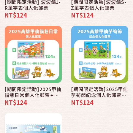
[期間限定活動] 波波鴿J-
[期間限定活動]波波鴿S-
R單字表個人化郵票
Z單字表個人化郵票
NT$124
NT$124
[期間限定活動]2025甲仙
[期間限定活動]2025甲仙
貓巷日常個人化郵票✦送
芋筍節紀念個人化郵票✦
明信片＋水晶貼紙
送明信片＋水晶貼紙
NT$124
NT$124