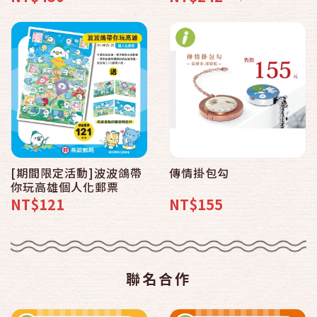
[期間限定活動]波波鴿帶
傳情掛包勾
你玩高雄個人化郵票
NT$121
NT$155
聯名合作