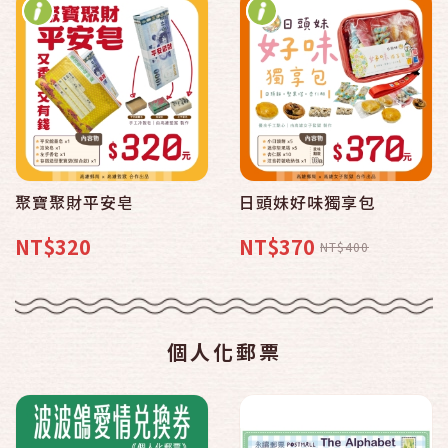
聚寶聚財平安皂
日頭妹好味獨享包
NT$320
NT$370
NT$400
個人化郵票