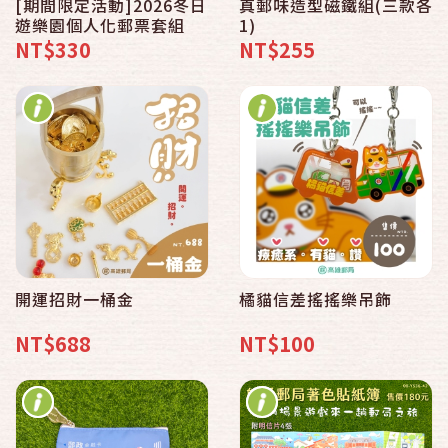
[期間限定活動]2026冬日
真郵味造型磁鐵組(三款各
遊樂園個人化郵票套組
1)
NT$330
NT$255
開運招財一桶金
橘貓信差搖搖樂吊飾
NT$688
NT$100