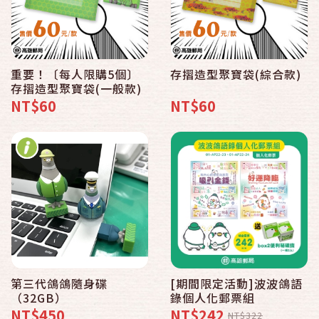
重要！〔每人限購5個〕
存摺造型聚寶袋(綜合款)
存摺造型聚寶袋(一般款)
NT$60
NT$60
第三代鴿鴿隨身碟
[期間限定活動]波波鴿語
（32GB）
錄個人化郵票組
NT$450
NT$242
NT$322