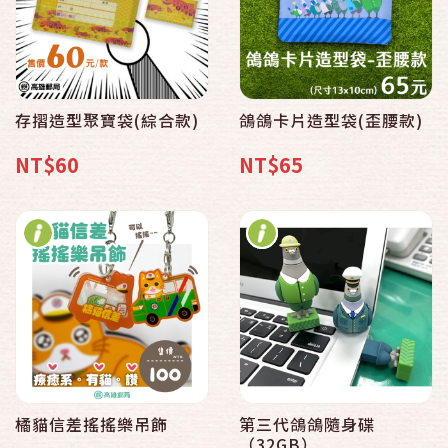
存摺造型聚寶袋(綜合款)
鴿鴿卡片造型袋(歪腰款)
NT$60
NT$65
橘貓信差搖搖樂吊飾
第三代鴿鴿隨身碟
（32GB）