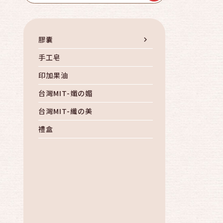
膠囊
手工皂
印加果油
台灣MIT-孅の媚
台灣MIT-纖の美
禮盒