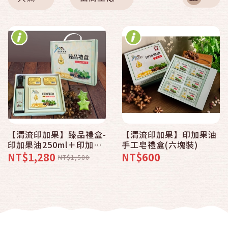
【清流印加果】臻品禮盒-
【清流印加果】印加果油
印加果油250ml＋印加果
手工皂禮盒(六塊裝)
油膠囊60粒＋手工皂*2
NT$1,280
NT$600
NT$1,580