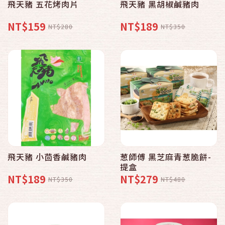
飛天豬 五花烤肉片
飛天豬 黑胡椒鹹豬肉
NT$159
NT$189
NT$280
NT$350
飛天豬 小茴香鹹豬肉
葱師傅 黑芝麻青葱脆餅-
提盒
NT$189
NT$279
NT$350
NT$480