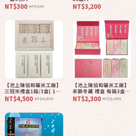
NT$300
NT$3,200
NT$320
【池上陳協和碾米工廠】
【池上陳協和碾米工廠】
三冠米禮盒1箱/3盒( 1
禾韻冬藏 禮盒 每箱3盒
盒/3包裝)
(每盒/3包裝)
NT$4,500
NT$2,300
NT$4,800
NT$2,400