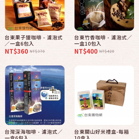
台東果子狸咖啡 - 濾泡式
台東竹香咖啡 - 濾泡式／
／一盒6包入
一盒10包入
NT$360
NT$400
NT$370
NT$420
台灣深海咖啡 - 濾泡式／
台東關山好米禮盒-每箱
一盒6包入
10盒入