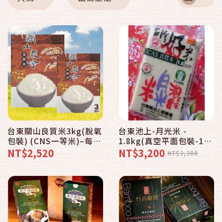
台東關山良質米3kg(脫氧
台東池上-月光米 -
包裝) (CNS一等米)–每
1.8kg(真空平面包裝-1箱
箱/8包入
10包入)
NT$2,520
NT$3,200
NT$3,300