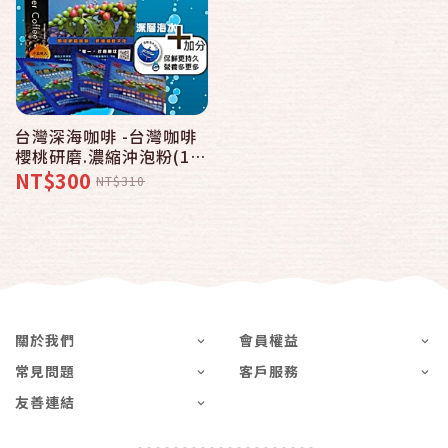
台灣深海咖啡 -台灣咖啡
櫻桃研磨.濃縮沖泡粉(1
盒/15入)
NT$300
NT$310
關於我們
會員權益
常見問題
客戶服務
友善連結