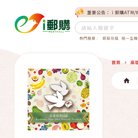
重要公告：ｉ郵購ATM/
熱門搜尋 :
郵局存摺
統一生機
首頁
高雄