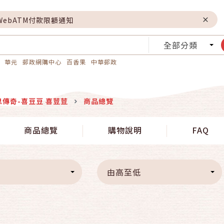
WebATM付款限額通知
全部分類
華元
郵政網購中心
百香果
中華郵政
思傳奇-喜豆豆 喜荳荳
商品總覽
商品總覽
購物說明
FAQ
由高至低