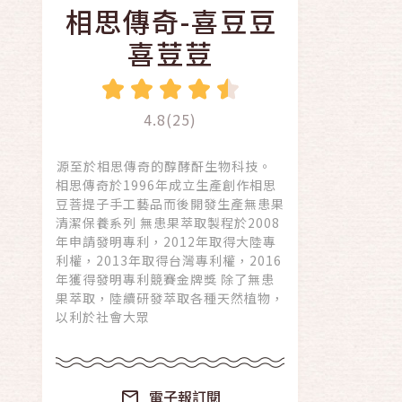
相思傳奇-喜豆豆
喜荳荳
4.8(25)
源至於相思傳奇的醇酵酐生物科技。
相思傳奇於1996年成立生產創作相思
豆菩提子手工藝品而後開發生產無患果
清潔保養系列 無患果萃取製程於2008
年申請發明專利，2012年取得大陸專
利權，2013年取得台灣專利權，2016
年獲得發明專利競賽金牌獎 除了無患
果萃取，陸續研發萃取各種天然植物，
以利於社會大眾
電子報訂閱