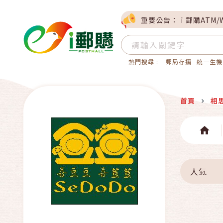
重要公告：ｉ郵購ATM/
熱門搜尋 :
郵局存摺
統一生機
首頁
相
人氣