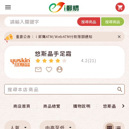
搜尋商品
搜尋商店
重要公告：ｉ郵購ATM/WebATM付款限額通知
悠斯晶手足霜
4.2(21)
商店首頁
商品總覽
購物說明
悠斯晶官網
人氣
由高至低