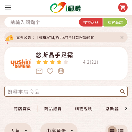
搜尋商品
搜尋商店
重要公告：ｉ郵購ATM/WebATM付款限額通知
悠斯晶手足霜
4.2(21)
商店首頁
商品總覽
購物說明
悠斯晶官網
人氣
由高至低